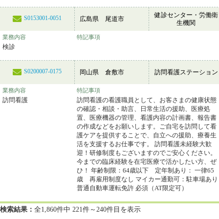
健診センター・労働衛
S0153001-0051
広島県 尾道市
生機関
業務内容
特記事項
検診
S0200007-0175
岡山県 倉敷市
訪問看護ステーション
業務内容
特記事項
訪問看護
訪問看護の看護職員として、お客さまの健康状態
の確認・相談・助言、日常生活の援助、医療処
置、医療機器の管理、看護内容の計画書、報告書
の作成などをお願いします。ご自宅を訪問して看
護ケアを提供することで、自立への援助、療養生
活を支援するお仕事です。 訪問看護未経験大歓
迎！研修制度もございますのでご安心ください。
今までの臨床経験を在宅医療で活かしたい方、ぜ
ひ！ 年齢制限：64歳以下 定年制あり： 一律65
歳 再雇用制度なし マイカー通勤可：駐車場あり
普通自動車運転免許 必須（AT限定可）
検索結果：
全1,860件中 221件～240件目を表示