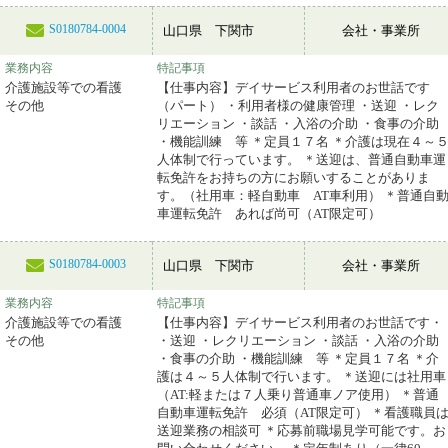
S0180784-0004
山口県 下関市
会社・事業所
業務内容
特記事項
介護施設等での看護
【仕事内容】デイサービス利用者のお世話です
その他
（パート） ・利用者様の健康管理 ・送迎 ・レク
リエーション ・談話 ・入浴の介助 ・食事の介助
・機能訓練 等 ＊定員１７名 ＊介護は現在４～
人体制で行っています。 ＊送迎は、普通自動車運
転免許をお持ちの方にお願いすることがありま
す。（社用車：軽自動車 AT車利用） ＊普通自
車運転免許 あれば尚可（AT限定可）
S0180784-0003
山口県 下関市
会社・事業所
業務内容
特記事項
介護施設等での看護
【仕事内容】デイサービス利用者のお世話です・
その他
・送迎 ・レクリエーション ・談話 ・入浴の介助
・食事の介助 ・機能訓練 等 ＊定員１７名 ＊介
護は４～５人体制で行います。 ＊送迎には社用車
（AT:軽または７人乗り普通車ノア使用） ＊普通
自動車運転免許 必須（AT限定可） ＊看護職員
送迎業務の相談可 ＊応募前職場見学可能です。お