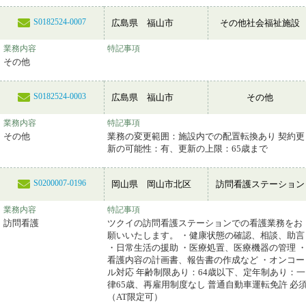
S0182524-0007
広島県 福山市
その他社会福祉施設
業務内容
特記事項
その他
S0182524-0003
広島県 福山市
その他
業務内容
特記事項
その他
業務の変更範囲：施設内での配置転換あり 契約更
新の可能性：有、更新の上限：65歳まで
S0200007-0196
岡山県 岡山市北区
訪問看護ステーション
業務内容
特記事項
訪問看護
ツクイの訪問看護ステーションでの看護業務をお
願いいたします。 ・健康状態の確認、相談、助言
・日常生活の援助 ・医療処置、医療機器の管理 
看護内容の計画書、報告書の作成など ・オンコー
ル対応 年齢制限あり：64歳以下、定年制あり：一
律65歳、再雇用制度なし 普通自動車運転免許 必
（AT限定可）