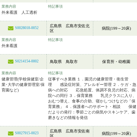
業務内容
特記事項
外来看護 人工透析
広島県 広島市安佐北
S0028018-0052
病院(199～20床)
区
業務内容
特記事項
外来看護
S0214154-0002
鳥取県 鳥取市
保育所・幼稚園
業務内容
特記事項
健康管理(学校保健室/企
従事すべき業務 １．園児の健康管理・衛生管
業･大学の健康管理室/保
理 感染症対策、アレルギー管理 ２．ケガ・急
育園など)
病への対応 応急処置、体調不良児の対応、病
院への同行 ３．保育業務 乳児クラスに入り、
おむつ替え、食事の介助、寝かしつけなどの「保
育業務」 ４．保護者へのサポート・相談 保健
だよりの発行：季節ごとの病気やスキンケア、歯
磨きなどの情報を発信
広島県 広島市安佐南
S0027915-0023
病院(199～20床)
区