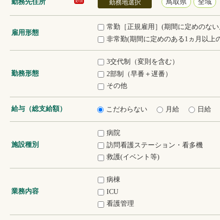
勤務先住所
鳥取県
全域
必須
勤務地選択
常勤［正規雇用］(期間に定めのない
雇用形態
非常勤(期間に定めのある1ヵ月以上の
3交代制（変則を含む）
勤務形態
2部制（早番＋遅番）
その他
給与（総支給額）
こだわらない
月給
日給
病院
施設種別
訪問看護ステーション・看多機
救護(イベント等)
病棟
業務内容
ICU
看護管理