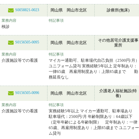
岡山県 岡山市北区
診療所(無床)
S0058821-0023
業務内容
特記事項
検診
その他居宅介護支援事
S0156505-0095
岡山県 岡山市北区
業所
業務内容
特記事項
介護施設等での看護
マイカー通勤可、駐車場代自己負担（2500円/月
ユニフォーム貸与 実務経験5年以上 定年制あり：
一律65歳 再雇用制度あり：上限85歳まで 勤
務延長なし
介護老人福祉施設(特
S0156505-0096
岡山県 岡山市北区
養)
業務内容
特記事項
介護施設等での看護
実務経験5年以上 マイカー通勤可、駐車場あり
駐車場代：2500円/月 年齢制限あり：64歳以下
（定年年齢による年齢制限） 定年制あり：一律
65歳、再雇用制度あり：上限85歳まで ユニフォー
ム貸与