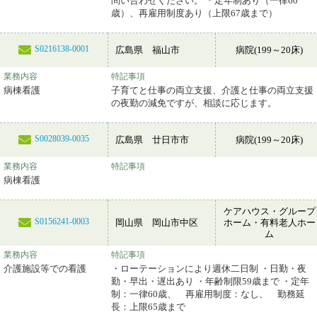
問い合わせください。 ＊定年制あり（一律60
歳）、再雇用制度あり（上限67歳まで）
S0216138-0001
広島県 福山市
病院(199～20床)
業務内容
特記事項
病棟看護
子育てと仕事の両立支援、介護と仕事の両立支援
の夜勤の減免ですが、相談に応じます。
S0028039-0035
広島県 廿日市市
病院(199～20床)
業務内容
特記事項
病棟看護
ケアハウス・グループ
S0156241-0003
岡山県 岡山市中区
ホーム・有料老人ホー
ム
業務内容
特記事項
介護施設等での看護
・ローテーションにより週休二日制 ・日勤・夜
勤・早出・遅出あり ・年齢制限59歳まで ・定年
制：一律60歳、 再雇用制度：なし、 勤務延
長：上限65歳まで