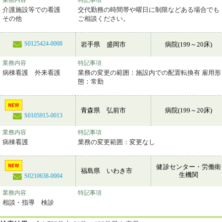
業務内容
特記事項
介護施設等での看護
交代勤務の時間帯や曜日に制限などある場合でも
その他
ご相談ください。
S0125424-0008
岩手県 盛岡市
病院(199～20床)
業務内容
特記事項
病棟看護 外来看護
業務の変更の範囲：施設内での配置転換有 雇用形
態：常勤
青森県 弘前市
病院(199～20床)
S0105915-0013
業務内容
特記事項
病棟看護
業務の変更範囲：変更なし
健診センター・労働衛
福島県 いわき市
生機関
S0210638-0004
業務内容
特記事項
相談・指導 検診