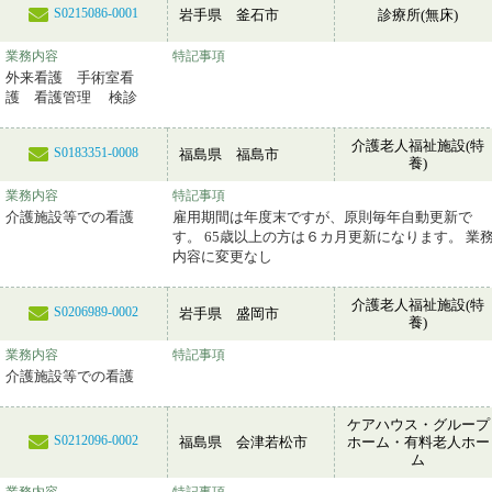
S0215086-0001
岩手県 釜石市
診療所(無床)
業務内容
特記事項
外来看護 手術室看
護 看護管理 検診
介護老人福祉施設(特
S0183351-0008
福島県 福島市
養)
業務内容
特記事項
介護施設等での看護
雇用期間は年度末ですが、原則毎年自動更新で
す。 65歳以上の方は６カ月更新になります。 業
内容に変更なし
介護老人福祉施設(特
S0206989-0002
岩手県 盛岡市
養)
業務内容
特記事項
介護施設等での看護
ケアハウス・グループ
S0212096-0002
福島県 会津若松市
ホーム・有料老人ホー
ム