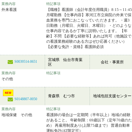
業務内容
特記事項
外来看護
【職種】看護師（会計年度任用職員）8:15～11:45
月曜勤務 【仕事内容】寒河江市立病院の外来で採
血業務を専門におこなっていただきます。 ・週3
日勤務（月曜日、火曜日、木曜日） ・どのような
仕事内容であるか丁寧に説明いたします。 【年
齢】不問 【必要な経験等】あれば尚可（他施設で
の看護業務経験のある方はぜひ応募ください）
【必要な免許・資格】看護師必須
宮城県 仙台市青葉
S0039514-0651
会社・事業所
区
業務内容
特記事項
その他
青森県 むつ市
地域包括支援センター
S0148807-0050
業務内容
特記事項
地域保健 その他
看護師の場合は一定期間（半年以上）地域の経験
があること。 年齢制限：69歳以下（定年70歳のた
め） 再雇用制度あり(上限75歳まで） 普通自動車
運転免許(AT限定可）