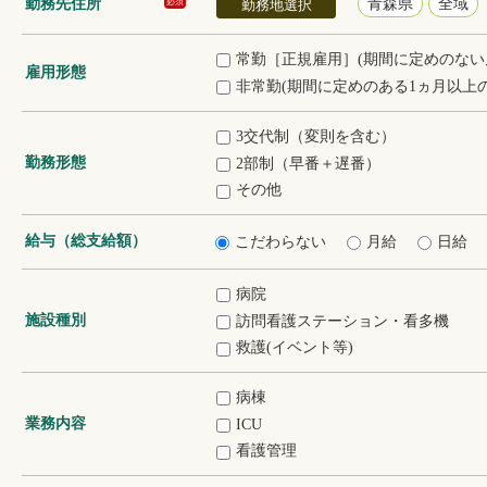
勤務先住所
青森県
全域
必須
勤務地選択
常勤［正規雇用］(期間に定めのない
雇用形態
非常勤(期間に定めのある1ヵ月以上の
3交代制（変則を含む）
勤務形態
2部制（早番＋遅番）
その他
給与（総支給額）
こだわらない
月給
日給
病院
施設種別
訪問看護ステーション・看多機
救護(イベント等)
病棟
業務内容
ICU
看護管理