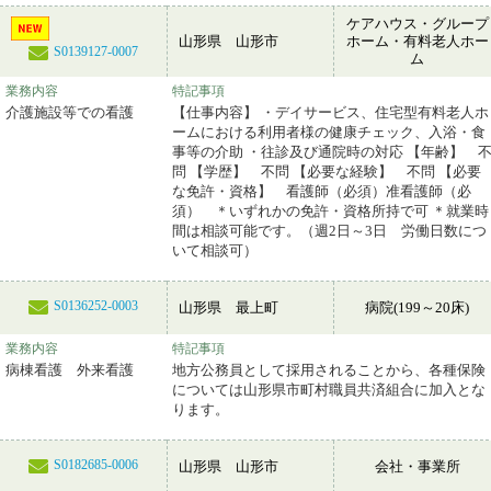
ケアハウス・グループ
山形県 山形市
ホーム・有料老人ホー
S0139127-0007
ム
業務内容
特記事項
介護施設等での看護
【仕事内容】 ・デイサービス、住宅型有料老人ホ
ームにおける利用者様の健康チェック、入浴・食
事等の介助 ・往診及び通院時の対応 【年齢】 
問 【学歴】 不問 【必要な経験】 不問 【必要
な免許・資格】 看護師（必須）准看護師（必
須） ＊いずれかの免許・資格所持で可 ＊就業時
間は相談可能です。（週2日～3日 労働日数につ
いて相談可）
S0136252-0003
山形県 最上町
病院(199～20床)
業務内容
特記事項
病棟看護 外来看護
地方公務員として採用されることから、各種保険
については山形県市町村職員共済組合に加入とな
ります。
S0182685-0006
山形県 山形市
会社・事業所