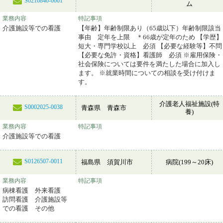
S0216840-0001
ム
業務内容
特記事項
介護施設等での看護
【年齢】年齢制限あり（65歳以下）年齢制限該当
事由 定年を上限 ＊66歳が定年のため 【学歴】
短大・専門学校以上 必須 【必要な経験等】不問
【必要な免許・資格】看護師 必須 ※雇用保険・
社会保険については要件を満たした場合に加入し
ます。 ※就業時間についての相談を受け付けま
す。
介護老人福祉施設(特
S0002025-0038
青森県 青森市
養)
業務内容
特記事項
介護施設等での看護
S0126507-0011
福島県 須賀川市
病院(199～20床)
業務内容
特記事項
病棟看護 外来看護
訪問看護 介護施設等
での看護 その他