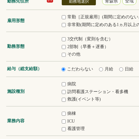
勤務先住所
青森県
全域
必須
勤務地選択
常勤［正規雇用］(期間に定めのない
雇用形態
非常勤(期間に定めのある1ヵ月以上の
3交代制（変則を含む）
勤務形態
2部制（早番＋遅番）
その他
給与（総支給額）
こだわらない
月給
日給
病院
施設種別
訪問看護ステーション・看多機
救護(イベント等)
病棟
業務内容
ICU
看護管理