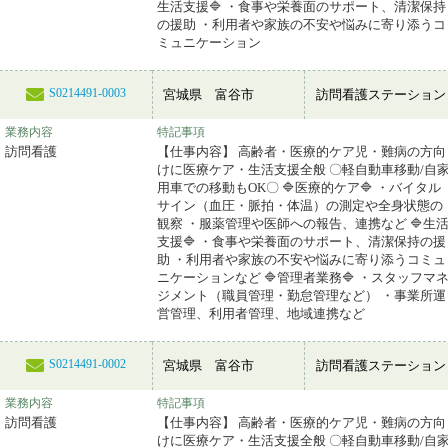
生活支援🔷 ・食事や栄養面のサポート、清潔保持
の援助 ・利用者や家族の不安や悩みに寄り添うコ
ミュニケーション
S0214491-0003
宮城県 富谷市
訪問看護ステーション
業務内容
特記事項
訪問看護
【仕事内容】 高齢者・医療的ケア児・難病の方向
けに医療ケア・生活支援全般 〇軽自動車移動/自
用車での移動もOK〇 🔷医療的ケア🔷 ・バイタル
サイン（血圧・脈拍・体温）の測定や全身状態の
観察 ・服薬管理や医師への報告、連携など 🔷生
支援🔷 ・食事や栄養面のサポート、清潔保持の援
助 ・利用者や家族の不安や悩みに寄り添うコミュ
ニケーションなど 🔷管理者業務🔷 ・スタッフマ
ジメント（職員管理・勤怠管理など） ・事業所運
営管理、利用者管理、地域連携など
S0214491-0002
宮城県 富谷市
訪問看護ステーション
業務内容
特記事項
訪問看護
【仕事内容】 高齢者・医療的ケア児・難病の方向
けに医療ケア・生活支援全般 〇軽自動車移動/自