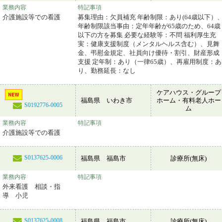
業務内容
特記事項
介護施設等での看護
募集理由：欠員補充 年齢制限：あり(64歳以下）
年齢制限該当事由：定年年齢が65歳のため、64歳
以下の方を募集 必要な経験等：不問 福利厚生充
実：健康支援制度（メンタルヘルス含む）、見舞
金、弔慰金規定、社員向け優待・割引、財産形成
支援 定年制：あり（一律65歳）、再雇用制度：あ
り、勤務延長：なし
ケアハウス・グループ
福島県 いわき市
ホーム・有料老人ホー
S0192776-0005
ム
業務内容
特記事項
介護施設等での看護
S0137625-0006
福島県 福島市
診療所(無床)
業務内容
特記事項
外来看護 相談・指
導 小児
S0137625-0008
福島県 福島市
診療所(無床)