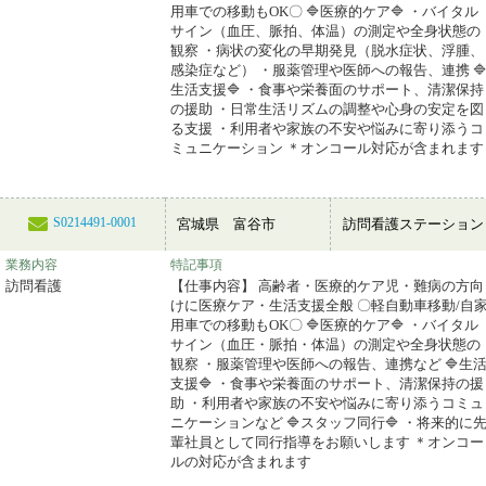
用車での移動もOK〇 🔷医療的ケア🔷 ・バイタル
サイン（血圧、脈拍、体温）の測定や全身状態の
観察 ・病状の変化の早期発見（脱水症状、浮腫、
感染症など） ・服薬管理や医師への報告、連携 
生活支援🔷 ・食事や栄養面のサポート、清潔保持
の援助 ・日常生活リズムの調整や心身の安定を図
る支援 ・利用者や家族の不安や悩みに寄り添うコ
ミュニケーション ＊オンコール対応が含まれます
S0214491-0001
宮城県 富谷市
訪問看護ステーション
業務内容
特記事項
訪問看護
【仕事内容】 高齢者・医療的ケア児・難病の方向
けに医療ケア・生活支援全般 〇軽自動車移動/自
用車での移動もOK〇 🔷医療的ケア🔷 ・バイタル
サイン（血圧・脈拍・体温）の測定や全身状態の
観察 ・服薬管理や医師への報告、連携など 🔷生
支援🔷 ・食事や栄養面のサポート、清潔保持の援
助 ・利用者や家族の不安や悩みに寄り添うコミュ
ニケーションなど 🔷スタッフ同行🔷 ・将来的に
輩社員として同行指導をお願いします ＊オンコー
ルの対応が含まれます