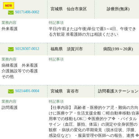
宮城県 仙台市泉区
診療所(無床)
S0171498-0002
業務内容
特記事項
外来看護
半日(午前または午後)単位で週3～4日、午後でき
る方歓迎 准看護師の方は相談ください
福島県 須賀川市
病院(199～20床)
S0126507-0012
業務内容
特記事項
病棟看護 外来看護
介護施設等での看護
その他
宮城県 富谷市
訪問看護ステーション
S0214491-0004
業務内容
特記事項
訪問看護
【仕事内容】 高齢者・医療的ケア児・難病の方向
けに医療ケア・生活支援全般 〇軽自動車移動/自
用車での移動もOK〇 🔷医療的ケア🔷 ・バイタル
サイン（血圧、脈拍、体温）の測定や全身状態の
観察 ・病状の変化の早期発見（脱水症状、浮腫、
感染症など） ・服薬管理や医師への報告、連携 