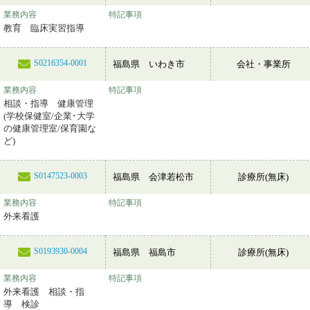
業務内容
特記事項
教育 臨床実習指導
S0216354-0001
福島県 いわき市
会社・事業所
業務内容
特記事項
相談・指導 健康管理
(学校保健室/企業･大学
の健康管理室/保育園な
ど)
S0147523-0003
福島県 会津若松市
診療所(無床)
業務内容
特記事項
外来看護
S0193930-0004
福島県 福島市
診療所(無床)
業務内容
特記事項
外来看護 相談・指
導 検診