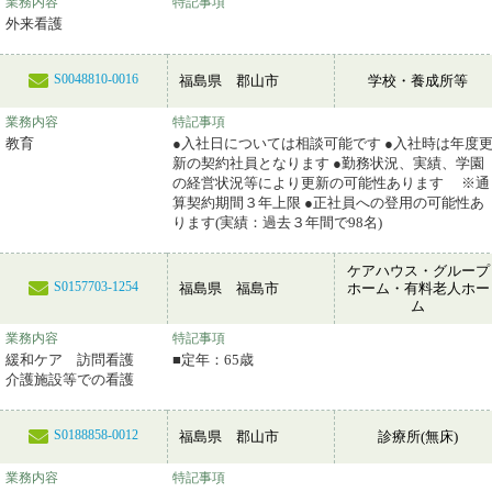
業務内容
特記事項
外来看護
S0048810-0016
福島県 郡山市
学校・養成所等
業務内容
特記事項
教育
●入社日については相談可能です ●入社時は年度
新の契約社員となります ●勤務状況、実績、学園
の経営状況等により更新の可能性あります ※通
算契約期間３年上限 ●正社員への登用の可能性あ
ります(実績：過去３年間で98名)
ケアハウス・グループ
S0157703-1254
福島県 福島市
ホーム・有料老人ホー
ム
業務内容
特記事項
緩和ケア 訪問看護
■定年：65歳
介護施設等での看護
S0188858-0012
福島県 郡山市
診療所(無床)
業務内容
特記事項