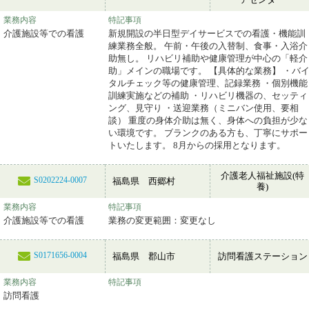
業務内容
特記事項
介護施設等での看護
新規開設の半日型デイサービスでの看護・機能訓
練業務全般。 午前・午後の入替制、食事・入浴介
助無し。 リハビリ補助や健康管理が中心の「軽介
助」メインの職場です。 【具体的な業務】 ・バ
タルチェック等の健康管理、記録業務 ・個別機能
訓練実施などの補助 ・リハビリ機器の、セッティ
ング、見守り ・送迎業務（ミニバン使用、要相
談） 重度の身体介助は無く、身体への負担が少な
い環境です。 ブランクのある方も、丁寧にサポー
トいたします。 8月からの採用となります。
介護老人福祉施設(特
S0202224-0007
福島県 西郷村
養)
業務内容
特記事項
介護施設等での看護
業務の変更範囲：変更なし
S0171656-0004
福島県 郡山市
訪問看護ステーション
業務内容
特記事項
訪問看護