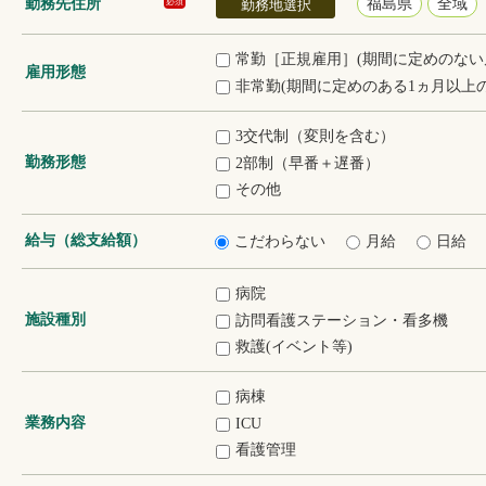
勤務先住所
福島県
全域
必須
勤務地選択
常勤［正規雇用］(期間に定めのない
雇用形態
非常勤(期間に定めのある1ヵ月以上の
3交代制（変則を含む）
勤務形態
2部制（早番＋遅番）
その他
給与（総支給額）
こだわらない
月給
日給
病院
施設種別
訪問看護ステーション・看多機
救護(イベント等)
病棟
業務内容
ICU
看護管理