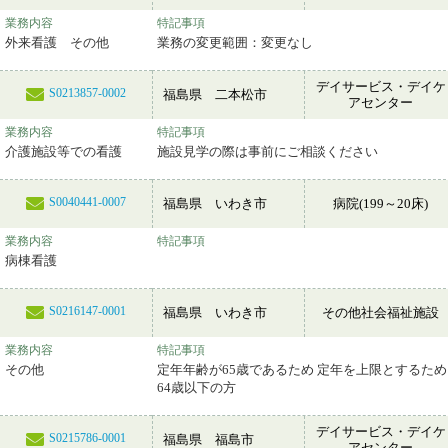
業務内容
特記事項
外来看護 その他
業務の変更範囲：変更なし
デイサービス・デイケ
S0213857-0002
福島県 二本松市
アセンター
業務内容
特記事項
介護施設等での看護
施設見学の際は事前にご相談ください
S0040441-0007
福島県 いわき市
病院(199～20床)
業務内容
特記事項
病棟看護
S0216147-0001
福島県 いわき市
その他社会福祉施設
業務内容
特記事項
その他
定年年齢が65歳であるため 定年を上限とするため
64歳以下の方
デイサービス・デイケ
S0215786-0001
福島県 福島市
アセンター