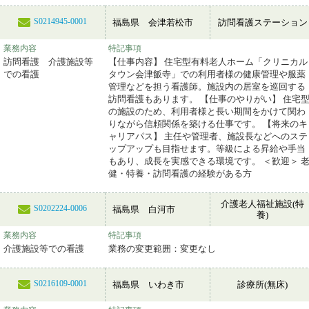
S0214945-0001
福島県 会津若松市
訪問看護ステーション
業務内容
特記事項
訪問看護 介護施設等
【仕事内容】 住宅型有料老人ホーム「クリニカル
での看護
タウン会津飯寺」での利用者様の健康管理や服薬
管理などを担う看護師。施設内の居室を巡回する
訪問看護もあります。 【仕事のやりがい】 住宅
の施設のため、利用者様と長い期間をかけて関わ
りながら信頼関係を築ける仕事です。 【将来のキ
ャリアパス】 主任や管理者、施設長などへのステ
ップアップも目指せます。等級による昇給や手当
もあり、成長を実感できる環境です。 ＜歓迎＞ 
健・特養・訪問看護の経験がある方
介護老人福祉施設(特
S0202224-0006
福島県 白河市
養)
業務内容
特記事項
介護施設等での看護
業務の変更範囲：変更なし
S0216109-0001
福島県 いわき市
診療所(無床)