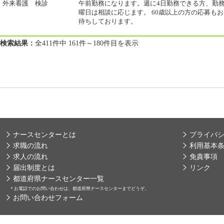
外来看護 検診
午前勤務になります。週に4日勤務できる方、勤
曜日は相談に応じます。 60歳以上の方の応募もお
待ちしております。
検索結果：
全411件中 161件～180件目を表示
ナースセンターとは
プライバ
求職の流れ
利用基本
求人の流れ
免責事項
届出制度とは
リンク
都道府県ナースセンター一覧
＊
お電話でのお問い合わせは、都道府県ナースセンターまでどうぞ。
お問い合わせフォーム