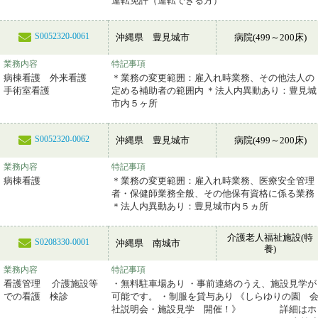
運転免許（運転できる方）
S0052320-0061
沖縄県 豊見城市
病院(499～200床)
業務内容
特記事項
病棟看護 外来看護
＊業務の変更範囲：雇入れ時業務、その他法人の
手術室看護
定める補助者の範囲内 ＊法人内異動あり：豊見城
市内５ヶ所
S0052320-0062
沖縄県 豊見城市
病院(499～200床)
業務内容
特記事項
病棟看護
＊業務の変更範囲：雇入れ時業務、医療安全管理
者・保健師業務全般、その他保有資格に係る業務
＊法人内異動あり：豊見城市内５ヵ所
介護老人福祉施設(特
S0208330-0001
沖縄県 南城市
養)
業務内容
特記事項
看護管理 介護施設等
・無料駐車場あり ・事前連絡のうえ、施設見学が
での看護 検診
可能です。 ・制服を貸与あり 《しらゆりの園 
社説明会・施設見学 開催！》 詳細はホ