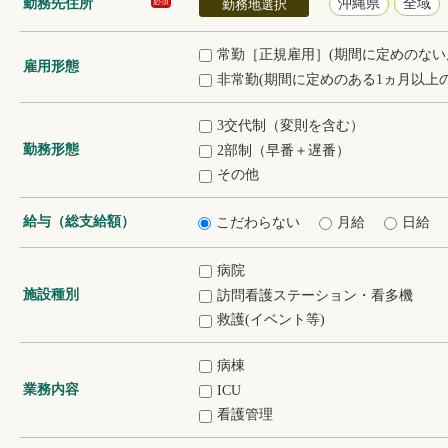
勤務先住所
沖縄県
全域
必須
勤務地選択
常勤［正規雇用］(期間に定めのない
雇用形態
非常勤(期間に定めのある1ヵ月以上の
3交代制（変則を含む）
勤務形態
2部制（早番＋遅番）
その他
給与（総支給額）
こだわらない
月給
日給
病院
施設種別
訪問看護ステーション・看多機
救護(イベント等)
病棟
業務内容
ICU
看護管理