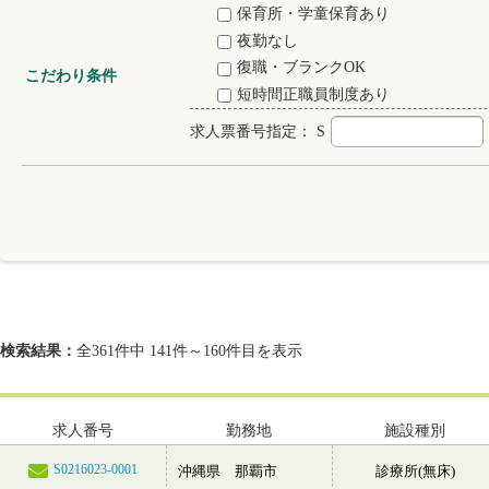
保育所・学童保育あり
夜勤なし
復職・ブランクOK
こだわり条件
短時間正職員制度あり
求人票番号指定：
S
検索結果：
全361件中 141件～160件目を表示
求人番号
勤務地
施設種別
S0216023-0001
沖縄県 那覇市
診療所(無床)