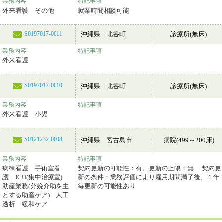
業務内容
特記事項
外来看護 その他
就業時間相談可能
沖縄県 北谷町
診療所(無床)
S0197017-0011
業務内容
特記事項
外来看護
S0197017-0010
沖縄県 北谷町
診療所(無床)
業務内容
特記事項
外来看護 小児
S0121232-0008
沖縄県 宮古島市
病院(499～200床)
業務内容
特記事項
病棟看護 手術室看
契約更新の可能性：有、更新の上限：無 契約更
護 ICU(集中治療室)
新の条件：業務評価により雇用期間満了後、１年
助産業務(分娩介助を主
毎更新の可能性あり
とする助産ケア) 人工
透析 緩和ケア