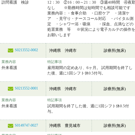
訪問看護 検診
12：30 ②16：00～21：30 ③週40時間 ④夜
なし ※勤務時間は短時間でも相談可能です
業務内容：・食事介助 ・口腔ケア ・清潔ケ
ア ・見守り・ナースコール対応 ・バイタル測
定 ・シャワー浴・吸痰 ・採血、点滴などの
処置業務 等 ※状況により電子カルテの操作
お願いします
S0213552-0002
沖縄県 沖縄市
診療所(無床)
業務内容
特記事項
外来看護
雇用期間の定めあり、6ヶ月。 試用期間を終了し
た後、週に1回シフト休0.5付与。
S0213552-0001
沖縄県 沖縄市
診療所(無床)
業務内容
特記事項
外来看護
試用期間を終了した後、週に1回シフト休0.5付
与。
沖縄県 豊見城市
診療所(無床)
S0149747-0027