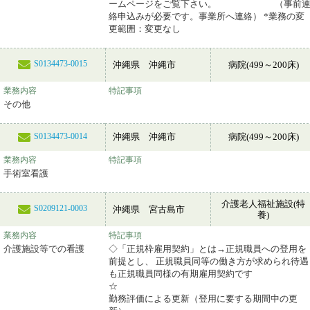
ームページをご覧下さい。 （事前
絡申込みが必要です。事業所へ連絡） *業務の変
更範囲：変更なし
S0134473-0015
沖縄県 沖縄市
病院(499～200床)
業務内容
特記事項
その他
沖縄県 沖縄市
病院(499～200床)
S0134473-0014
業務内容
特記事項
手術室看護
介護老人福祉施設(特
S0209121-0003
沖縄県 宮古島市
養)
業務内容
特記事項
介護施設等での看護
◇「正規枠雇用契約」とは→正規職員への登用を
前提とし、 正規職員同等の働き方が求められ待遇
も正規職員同様の有期雇用契約です
勤務評価による更新（登用に要する期間中の更