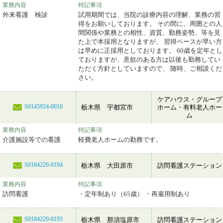
業務内容
特記事項
外来看護 検診
試用期間では、当院の診療内容の理解、業務の習
得をお願いしております。 その間に、周囲との人
間関係や業務との相性、資質、勤務姿勢、等を見
た上で本採用となりますが、 習得ペースが早い方
は早めに正採用としております。 60歳を定年とし
ておりますが、意欲のある方は以後も勤務してい
ただく方針としていますので、 随時、ご相談くだ
さい。
ケアハウス・グループ
S0145924-0010
栃木県 宇都宮市
ホーム・有料老人ホー
ム
業務内容
特記事項
介護施設等での看護
軽費老人ホームの勤務です。
S0184220-0194
栃木県 大田原市
訪問看護ステーション
業務内容
特記事項
訪問看護
・定年制あり（65歳） ・再雇用制あり
S0184220-0193
栃木県 那須塩原市
訪問看護ステーション