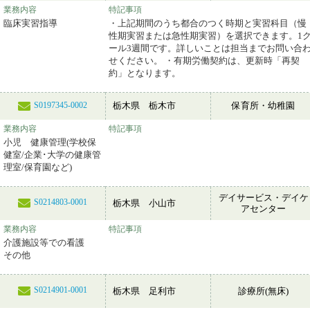
業務内容
特記事項
臨床実習指導
・上記期間のうち都合のつく時期と実習科目（慢
性期実習または急性期実習）を選択できます。1
ール3週間です。詳しいことは担当までお問い合
せください。 ・有期労働契約は、更新時「再契
約」となります。
栃木県 栃木市
保育所・幼稚園
S0197345-0002
業務内容
特記事項
小児 健康管理(学校保
健室/企業･大学の健康管
理室/保育園など)
デイサービス・デイケ
S0214803-0001
栃木県 小山市
アセンター
業務内容
特記事項
介護施設等での看護
その他
S0214901-0001
栃木県 足利市
診療所(無床)