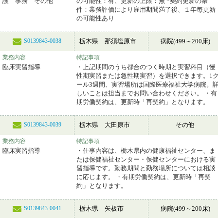
護 事務 その他
の可能性：有、更新の上限：無 *契約更新の条
件：業務評価により雇用期間満了後、１年毎更新
の可能性あり
栃木県 那須塩原市
病院(499～200床)
S0139843-0038
業務内容
特記事項
臨床実習指導
・上記期間のうち都合のつく時期と実習科目（慢
性期実習または急性期実習）を選択できます。1
ール3週間、実習場所は国際医療福祉大学病院。
しいことは担当までお問い合わせください。 ・有
期労働契約は、更新時「再契約」となります。
栃木県 大田原市
その他
S0139843-0039
業務内容
特記事項
臨床実習指導
・仕事内容は、栃木県内の健康福祉センター、ま
たは保健福祉センター・保健センターにおける実
習指導です。勤務期間と勤務場所については相談
に応じます。 ・有期労働契約は、更新時「再契
約」となります。
栃木県 矢板市
病院(499～200床)
S0139843-0041