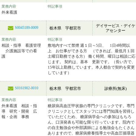
業務内容
特記事項
外来看護
デイサービス・デイケ
S0045189-0009
栃木県 宇都宮市
アセンター
業務内容
特記事項
相談・指導 看護管理
敷地内すべて禁煙 週１日～5日、 1日4時間以
介護施設等での看
上 お仕事ができる方 （できれば、最低月１回
護
土曜日勤務できる方） 働く時間、曜日は相談に応
じます。 契約は、基本 更新です。（長い方で、
15年以上勤務しています。本人都合で契約を変更
しています）
S0161902-0010
栃木県 宇都宮市
診療所(無床)
業務内容
特記事項
外来看護 相談・指
糖尿病高血圧甲状腺の専門クリニックです。専門
導 研究・開発 広
クリニックとしてスタッフには専門知識を習得し
報・企画 事務
ていただくため、 糖尿病学会への参加はもちろ
ん、口演発表も可能な限り行っています。院内で
の自主勉強会や外部講師による勉強会もたくさん
ありますので、糖尿病療養指導士や高血圧循環器