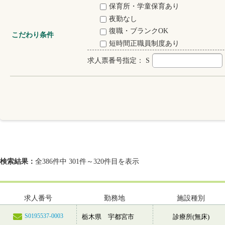
保育所・学童保育あり
夜勤なし
復職・ブランクOK
こだわり条件
短時間正職員制度あり
求人票番号指定：
S
検索結果：
全386件中 301件～320件目を表示
求人番号
勤務地
施設種別
S0195537-0003
栃木県 宇都宮市
診療所(無床)