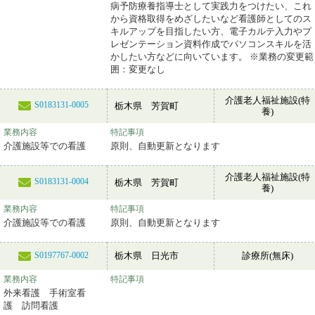
病予防療養指導士として実践力をつけたい、これ
から資格取得をめざしたいなど看護師としてのス
キルアップを目指したい方、電子カルテ入力やプ
レゼンテーション資料作成でパソコンスキルを活
かしたい方などに向いています。 ※業務の変更範
囲：変更なし
介護老人福祉施設(特
S0183131-0005
栃木県 芳賀町
養)
業務内容
特記事項
介護施設等での看護
原則、自動更新となります
介護老人福祉施設(特
S0183131-0004
栃木県 芳賀町
養)
業務内容
特記事項
介護施設等での看護
原則、自動更新となります
栃木県 日光市
診療所(無床)
S0197767-0002
業務内容
特記事項
外来看護 手術室看
護 訪問看護