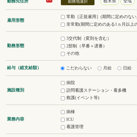
勤務先住所
栃木県
全域
必須
勤務地選択
常勤［正規雇用］(期間に定めのない
雇用形態
非常勤(期間に定めのある1ヵ月以上の
3交代制（変則を含む）
勤務形態
2部制（早番＋遅番）
その他
給与（総支給額）
こだわらない
月給
日給
病院
施設種別
訪問看護ステーション・看多機
救護(イベント等)
病棟
業務内容
ICU
看護管理