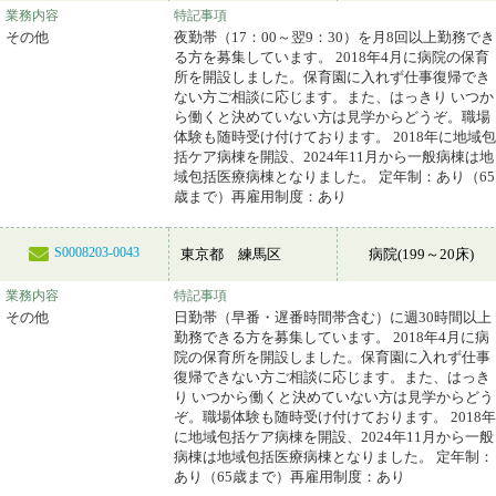
業務内容
特記事項
その他
夜勤帯（17：00～翌9：30）を月8回以上勤務でき
る方を募集しています。 2018年4月に病院の保育
所を開設しました。保育園に入れず仕事復帰でき
ない方ご相談に応じます。また、はっきり いつか
ら働くと決めていない方は見学からどうぞ。職場
体験も随時受け付けております。 2018年に地域包
括ケア病棟を開設、2024年11月から一般病棟は地
域包括医療病棟となりました。 定年制：あり（65
歳まで）再雇用制度：あり
S0008203-0043
東京都 練馬区
病院(199～20床)
業務内容
特記事項
その他
日勤帯（早番・遅番時間帯含む）に週30時間以上
勤務できる方を募集しています。 2018年4月に病
院の保育所を開設しました。保育園に入れず仕事
復帰できない方ご相談に応じます。また、はっき
り いつから働くと決めていない方は見学からどう
ぞ。職場体験も随時受け付けております。 2018年
に地域包括ケア病棟を開設、2024年11月から一般
病棟は地域包括医療病棟となりました。 定年制：
あり（65歳まで）再雇用制度：あり