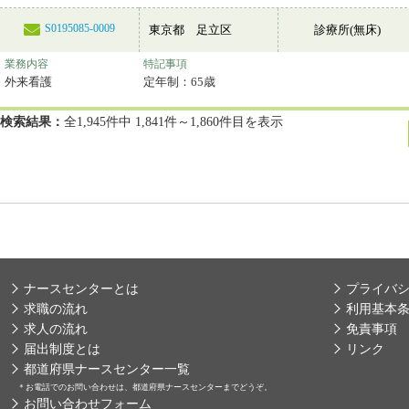
S0195085-0009
東京都 足立区
診療所(無床)
業務内容
特記事項
外来看護
定年制：65歳
検索結果：
全1,945件中 1,841件～1,860件目を表示
ナースセンターとは
プライバ
求職の流れ
利用基本
求人の流れ
免責事項
届出制度とは
リンク
都道府県ナースセンター一覧
＊
お電話でのお問い合わせは、都道府県ナースセンターまでどうぞ。
お問い合わせフォーム