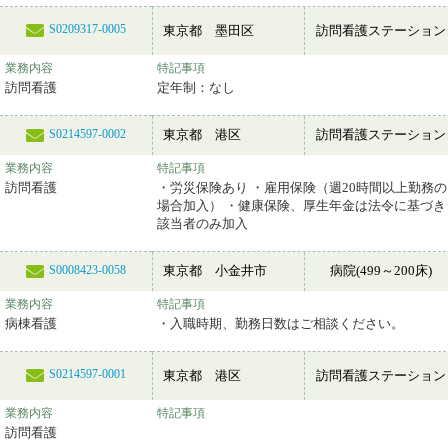
S0209317-0005
東京都 墨田区
訪問看護ステーション
業務内容
特記事項
訪問看護
定年制：なし
東京都 港区
訪問看護ステーション
S0214597-0002
業務内容
特記事項
訪問看護
・労災保険あり ・雇用保険（週20時間以上勤務の
場合加入） ・健康保険、厚生年金は法令に基づき
該当者のみ加入
東京都 小金井市
病院(499～200床)
S0008423-0058
業務内容
特記事項
病棟看護
・入職時期、勤務日数はご相談ください。
S0214597-0001
東京都 港区
訪問看護ステーション
業務内容
特記事項
訪問看護