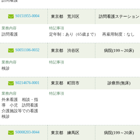
訪問看護
S0151955-0004
東京都 荒川区
訪問看護ステーション
業務内容
特記事項
訪問看護
定年制：あり（65歳まで） 再雇用制度：なし
S0051106-0032
東京都 渋谷区
病院(199～20床)
業務内容
特記事項
検診
東京都 町田市
診療所(無床)
S0214676-0001
業務内容
特記事項
外来看護 相談・指
導 小児 訪問看護
介護施設等での看護
検診
S0008203-0044
東京都 練馬区
病院(199～20床)