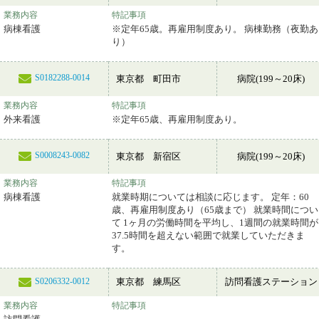
業務内容
特記事項
病棟看護
※定年65歳。再雇用制度あり。 病棟勤務（夜勤あ
り）
S0182288-0014
東京都 町田市
病院(199～20床)
業務内容
特記事項
外来看護
※定年65歳、再雇用制度あり。
S0008243-0082
東京都 新宿区
病院(199～20床)
業務内容
特記事項
病棟看護
就業時期については相談に応じます。 定年：60
歳、再雇用制度あり（65歳まで） 就業時間につい
て 1ヶ月の労働時間を平均し、1週間の就業時間が
37.5時間を超えない範囲で就業していただきま
す。
東京都 練馬区
訪問看護ステーション
S0206332-0012
業務内容
特記事項