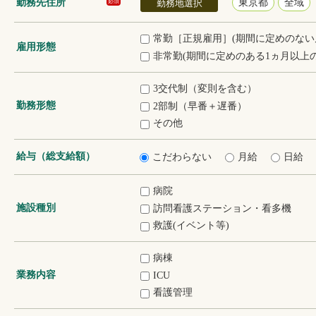
勤務先住所
東京都
全域
必須
勤務地選択
常勤［正規雇用］(期間に定めのない
雇用形態
非常勤(期間に定めのある1ヵ月以上の
3交代制（変則を含む）
勤務形態
2部制（早番＋遅番）
その他
給与（総支給額）
こだわらない
月給
日給
病院
施設種別
訪問看護ステーション・看多機
救護(イベント等)
病棟
業務内容
ICU
看護管理