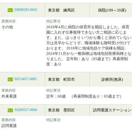
S0008203-0042
東京都 練馬区
病院(199～20床)
業務内容
特記事項
その他
2018年4月に病院の保育所を開設しました。保育
園に入れず仕事復帰できない方ご相談に応じま
す。また、はっきり いつから働くと決めていない
方は見学からどうぞ。職場体験も随時受け付けて
おります。 2018年に地域包括ケア病棟を開設、
2024年11月から一般病棟は地域包括医療病棟とな
りました。 定年制：あり（65歳まで）再雇用制
度：あり
S0214617-0001
東京都 町田市
診療所(無床)
業務内容
特記事項
外来看護
定年：60歳 （再雇用制度あり：65歳まで）
東京都 墨田区
訪問看護ステーション
S0209317-0006
業務内容
特記事項
訪問看護