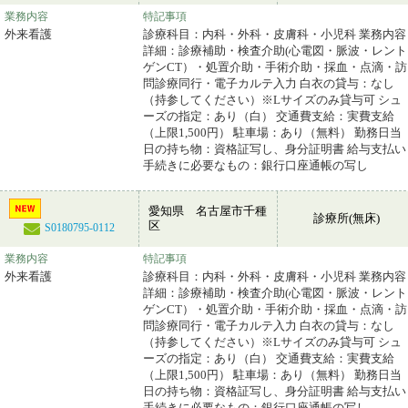
業務内容
特記事項
外来看護
診療科目：内科・外科・皮膚科・小児科 業務内容
詳細：診療補助・検査介助(心電図・脈波・レント
ゲンCT）・処置介助・手術介助・採血・点滴・訪
問診療同行・電子カルテ入力 白衣の貸与：なし
（持参してください）※Lサイズのみ貸与可 シュ
ーズの指定：あり（白） 交通費支給：実費支給
（上限1,500円） 駐車場：あり（無料） 勤務日当
日の持ち物：資格証写し、身分証明書 給与支払い
手続きに必要なもの：銀行口座通帳の写し
愛知県 名古屋市千種
診療所(無床)
区
S0180795-0112
業務内容
特記事項
外来看護
診療科目：内科・外科・皮膚科・小児科 業務内容
詳細：診療補助・検査介助(心電図・脈波・レント
ゲンCT）・処置介助・手術介助・採血・点滴・訪
問診療同行・電子カルテ入力 白衣の貸与：なし
（持参してください）※Lサイズのみ貸与可 シュ
ーズの指定：あり（白） 交通費支給：実費支給
（上限1,500円） 駐車場：あり（無料） 勤務日当
日の持ち物：資格証写し、身分証明書 給与支払い
手続きに必要なもの：銀行口座通帳の写し