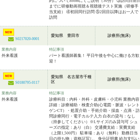
約についてzoomにてご説明（30分） ③訪問日前
までに研修動画視聴＆視聴後テスト実施（研修手
当支給） ④初回同行訪問 ⑤2回目以降はお一人で
訪問
愛知県 豊田市
診療所(無床)
S0217020-0001
業務内容
特記事項
外来看護
パート看護師募集！ 平日午後を中心に働ける方歓
迎！
愛知県 名古屋市千種
診療所(無床)
区
S0180795-0117
業務内容
特記事項
外来看護
診療科目：内科・外科・皮膚科・小児科 業務内容
詳細：診療補助・検査介助(心電図・脈波・レント
ゲンCT）・処置介助・手術介助・採血・点滴・訪
問診療同行・電子カルテ入力 白衣の貸与：なし
（持参してください）※Lサイズのみ貸与可 シュ
ーズの指定：あり（白） 交通費支給：実費支給
（上限1,500円） 駐車場：あり（無料） 勤務日当
日の持ち物：資格証写し、身分証明書 給与支払い