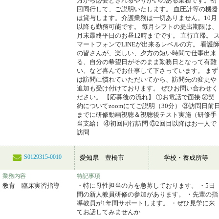
方から必要とされるやりがいのある業務です。初
回同行して、ご説明いたします。 血圧計等の機器
は貸与します。介護業務は一切ありません。10月
以降も勤務可能です。 毎月シフトの提出期限は、
月末最終平日のお昼12時までです。 直行直帰。 
マートフォンでLINEが出来るレベルの方。 看護
の皆さんが、楽しい、夕方の短い時間で仕事出来
る、自分の希望日がそのまま勤務日となって有難
い、など喜んでお仕事して下さっています。 まず
は訪問に慣れていただいてから、訪問先の変更や
追加も受け付けております。 ぜひお問い合わせく
ださい。 【応募後の流れ】 ①お電話で面接 ②契
約についてzoomにてご説明（30分） ③訪問日前
までに研修動画視聴＆視聴後テスト実施（研修手
当支給） ④初回同行訪問 ⑤2回目以降はお一人で
訪問
S0129315-0010
愛知県 豊橋市
学校・養成所等
業務内容
特記事項
教育 臨床実習指導
・特に母性担当の方を急募しております。 ・5日
間の新人教員研修の参加があります。 ・先輩の指
導教員が1年間サポートします。 ・ぜひ見学に来
てお話してみませんか