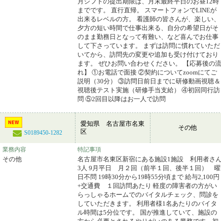
月シフトの提出期限は、月末最終平日のお昼12時
までです。 直行直帰。 スマートフォンでLINEが
出来るレベルの方。 看護師の皆さんが、楽しい、
夕方の短い時間で仕事出来る、自分の希望日がそ
のまま勤務日となって有難い、など喜んでお仕事
して下さっています。 まずは訪問に慣れていただ
いてから、訪問先の変更や追加も受け付けており
ます。 ぜひお問い合わせください。 【応募後の
れ】 ①お電話で面接 ②契約についてzoomにてご
説明（30分） ③訪問日前日までに研修動画視聴＆
視聴後テスト実施（研修手当支給） ④初回同行訪
問 ⑤2回目以降はお一人で訪問
愛知県 名古屋市名東
その他
区
S0189450-1282
業務内容
特記事項
その他
名古屋市名東区新宿にある施設1施設 利用者さ
3人 9月平日 月２回（前半１回、後半１回） 曜
日不問 19時30分から19時55分頃まで 給与2,100円
+交通費 １回訪問あたり 軽度の障害者の方がい
らっしゃるホームでのバイタルチェック、問診を
していただきます。 利用者様1名あたりのバイタ
ル時間は5分位です。 国が推進していて、施設の