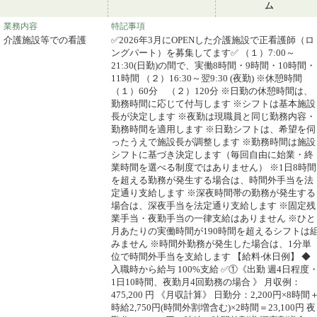
ム
業務内容
特記事項
介護施設等での看護
✅2026年3月にOPENした介護施設で正看護師（ロ
ングパート）を募集してます✅ （１）7:00～
21:30(日勤)の間で、実働8時間・9時間・10時間・
11時間 （２）16:30～翌9:30 (夜勤) ※休憩時間
（１）60分 （２）120分 ※日勤の休憩時間は、
勤務時間に応じて付与します ※シフトは基本施設
長が決定します ※夜勤は現職員と同じ勤務内容・
勤務時間を適用します ※日勤シフトは、希望を伺
ったうえで施設長が調整します ※勤務時間は施設
シフトに基づき決定します（毎回自由に始業・終
業時間を選べる制度ではありません） ※1日8時間
を超える勤務が発生する場合は、時間外手当を法
定通り支給します ※深夜時間帯の勤務が発生する
場合は、深夜手当を法定通り支給します ※固定残
業手当・夜勤手当の一律支給はありません ※ひと
月あたりの実働時間が190時間を超えるシフトは
みません ※時間外勤務が発生した場合は、1分単
位で時間外手当を支給します 【給料‧休日例】 ◆
入職時から給与 100%支給 ✅①《出勤 週4⽇程度
1⽇10時間、夜勤⽉4回勤務の場合 》 ⽉収例：
475,200 円 《⽉収計算》 ⽇勤分：2,200円×8時間
時給2,750円(時間外割増含む)×2時間＝23,100円 夜