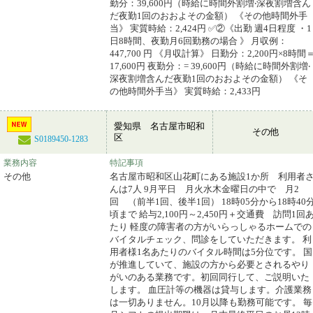
勤分：39,600円（時給に時間外割増‧深夜割増含ん
だ夜勤1回のおおよその⾦額） 《その他時間外手
当》 実質時給：2,424円 ✅②《出勤 週4⽇程度 ・1
⽇8時間、夜勤⽉6回勤務の場合 》 ⽉収例：
447,700 円 《⽉収計算》 ⽇勤分：2,200円×8時間
17,600円 夜勤分：= 39,600円（時給に時間外割増‧
深夜割増含んだ夜勤1回のおおよその⾦額） 《そ
の他時間外手当》 実質時給：2,433円
愛知県 名古屋市昭和
その他
区
S0189450-1283
業務内容
特記事項
その他
名古屋市昭和区山花町にある施設1か所 利用者
んは7人 9月平日 月火水木金曜日の中で 月2
回 （前半1回、後半1回） 18時05分から18時40
頃まで 給与2,100円～2,450円＋交通費 訪問1回
たり 軽度の障害者の方がいらっしゃるホームでの
バイタルチェック、問診をしていただきます。 利
用者様1名あたりのバイタル時間は5分位です。 国
が推進していて、施設の方から必要とされるやり
がいのある業務です。初回同行して、ご説明いた
します。 血圧計等の機器は貸与します。介護業務
は一切ありません。10月以降も勤務可能です。 毎