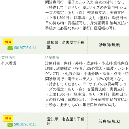
問診療同行・電子カルテ入力 白衣の貸与：なし
（持参してください）※Lサイズのみ貸与可 シュ
ーズの指定：あり（白） 交通費支給：実費支給
（上限1,500円） 駐車場：あり（無料） 勤務日当
日の持ち物：資格証写し、身分証明書 給与支払い
手続きに必要なもの：銀行口座通帳の写し
愛知県 名古屋市千種
診療所(無床)
区
S0180795-0114
業務内容
特記事項
外来看護
診療科目：内科・外科・皮膚科・小児科 業務内容
詳細：診療補助・検査介助(心電図・脈波・レント
ゲンCT）・処置介助・手術介助・採血・点滴・訪
問診療同行・電子カルテ入力 白衣の貸与：なし
（持参してください）※Lサイズのみ貸与可 シュ
ーズの指定：あり（白） 交通費支給：実費支給
（上限1,500円） 駐車場：あり（無料） 勤務日当
日の持ち物：資格証写し、身分証明書 給与支払い
手続きに必要なもの：銀行口座通帳の写し
愛知県 名古屋市千種
診療所(無床)
区
S0180795-0113