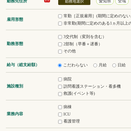
勤務先住所
愛知県
全域
必須
勤務地選択
常勤［正規雇用］(期間に定めのない
雇用形態
非常勤(期間に定めのある1ヵ月以上の
3交代制（変則を含む）
勤務形態
2部制（早番＋遅番）
その他
給与（総支給額）
こだわらない
月給
日給
病院
施設種別
訪問看護ステーション・看多機
救護(イベント等)
病棟
業務内容
ICU
看護管理