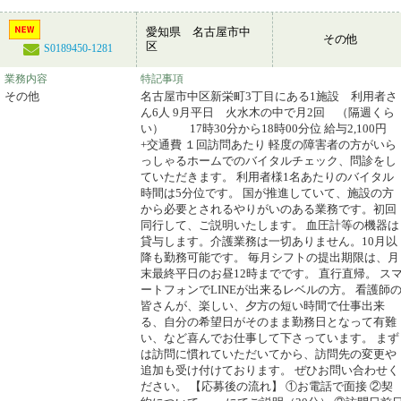
愛知県 名古屋市中
その他
区
S0189450-1281
業務内容
特記事項
その他
名古屋市中区新栄町3丁目にある1施設 利用者さ
ん6人 9月平日 火水木の中で月2回 （隔週くら
い） 17時30分から18時00分位 給与2,100円
+交通費 １回訪問あたり 軽度の障害者の方がいら
っしゃるホームでのバイタルチェック、問診をし
ていただきます。 利用者様1名あたりのバイタル
時間は5分位です。 国が推進していて、施設の方
から必要とされるやりがいのある業務です。初回
同行して、ご説明いたします。 血圧計等の機器は
貸与します。介護業務は一切ありません。10月以
降も勤務可能です。 毎月シフトの提出期限は、月
末最終平日のお昼12時までです。 直行直帰。 ス
ートフォンでLINEが出来るレベルの方。 看護師
皆さんが、楽しい、夕方の短い時間で仕事出来
る、自分の希望日がそのまま勤務日となって有難
い、など喜んでお仕事して下さっています。 まず
は訪問に慣れていただいてから、訪問先の変更や
追加も受け付けております。 ぜひお問い合わせく
ださい。 【応募後の流れ】 ①お電話で面接 ②契