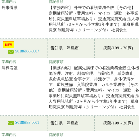
業務内容
特記事項
外来看護
【業務内容】 外来での看護業務全般 【その他】
定期健康診断（費用無料） マイカー通勤（各事業
所に職員無料駐車場あり） 交通費実費支給 法人
用託児所（3ヶ月から小学校3年生まで） 単身用職
員寮 制服貸与（クリーニング付） 社員食堂
愛知県 津島市
病院(199～20床)
S0186838-0007
業務内容
特記事項
病棟看護
【業務内容】 配属先病棟での看護業務全般 生体
能管理、注射、創傷管理、与薬管理、感染防止、
救命救急処置 食事ケア、排泄ケア、身体保清ケ
ア、環境整備、入退院業務、カルテ業務等 【その
他】 定期健康診断（費用無料） マイカー通勤（
事業所に職員無料駐車場あり） 交通費実費支給 
人専用託児所（3ヶ月から小学校3年生まで） 単身
用職員寮 制服貸与（クリーニング付） 社員食堂
S0186838-0001
愛知県 津島市
病院(199～20床)
業務内容
特記事項