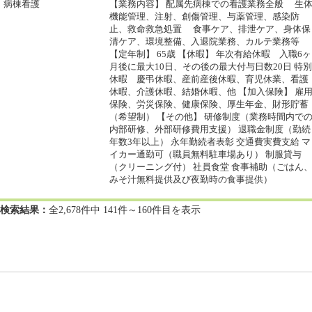
病棟看護
【業務内容】 配属先病棟での看護業務全般 生
機能管理、注射、創傷管理、与薬管理、感染防
止、救命救急処置 食事ケア、排泄ケア、身体保
清ケア、環境整備、入退院業務、カルテ業務等
【定年制】 65歳 【休暇】 年次有給休暇 入職6ヶ
月後に最大10日、その後の最大付与日数20日 特別
休暇 慶弔休暇、産前産後休暇、育児休業、看護
休暇、介護休暇、結婚休暇、他 【加入保険】 雇
保険、労災保険、健康保険、厚生年金、財形貯蓄
（希望制） 【その他】 研修制度（業務時間内で
内部研修、外部研修費用支援） 退職金制度（勤続
年数3年以上） 永年勤続者表彰 交通費実費支給 マ
イカー通勤可（職員無料駐車場あり） 制服貸与
（クリーニング付） 社員食堂 食事補助（ごはん
みそ汁無料提供及び夜勤時の食事提供）
検索結果：
全2,678件中 141件～160件目を表示