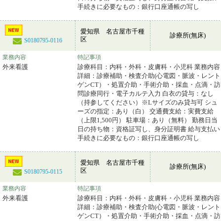
手続きに必要なもの：銀行口座通帳の写し
愛知県 名古屋市千種
診療所(無床)
区
S0180795-0116
業務内容
特記事項
外来看護
診療科目：内科・外科・皮膚科・小児科 業務内容
詳細：診療補助・検査介助(心電図・脈波・レント
ゲンCT）・処置介助・手術介助・採血・点滴・訪
問診療同行・電子カルテ入力 白衣の貸与：なし
（持参してください）※Lサイズのみ貸与可 シュ
ーズの指定：あり（白） 交通費支給：実費支給
（上限1,500円） 駐車場：あり（無料） 勤務日当
日の持ち物：資格証写し、身分証明書 給与支払い
手続きに必要なもの：銀行口座通帳の写し
愛知県 名古屋市千種
診療所(無床)
区
S0180795-0115
業務内容
特記事項
外来看護
診療科目：内科・外科・皮膚科・小児科 業務内容
詳細：診療補助・検査介助(心電図・脈波・レント
ゲンCT）・処置介助・手術介助・採血・点滴・訪