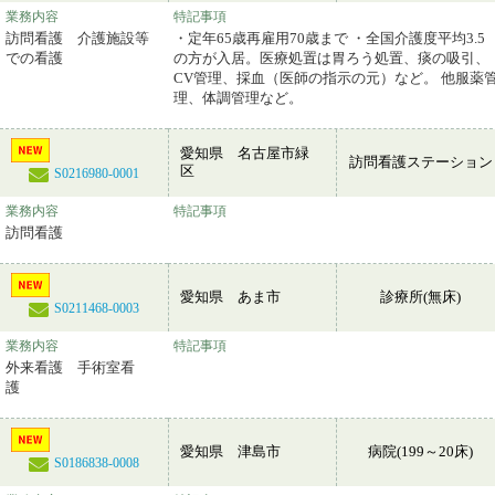
業務内容
特記事項
訪問看護 介護施設等
・定年65歳再雇用70歳まで ・全国介護度平均3.5
での看護
の方が入居。医療処置は胃ろう処置、痰の吸引、
CV管理、採血（医師の指示の元）など。 他服薬
理、体調管理など。
愛知県 名古屋市緑
訪問看護ステーション
区
S0216980-0001
業務内容
特記事項
訪問看護
愛知県 あま市
診療所(無床)
S0211468-0003
業務内容
特記事項
外来看護 手術室看
護
愛知県 津島市
病院(199～20床)
S0186838-0008