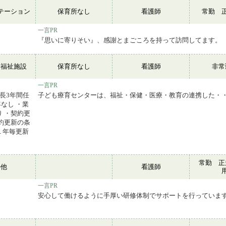
テーション
保育所なし
看護師
常勤 
一言PR
『思いに寄りそい』、感謝とまごころを持って訪問してます。
会福祉施設
保育所なし
看護師
非
一言PR
長3年間任
子ども療育センターは、福祉・保健・医療・教育の連携した・
なし ・業
 ・契約更
約更新の条
１年毎更新
常勤 正
の他
看護師
一言PR
安心して働けるように手厚い研修体制でサポートを行っていま