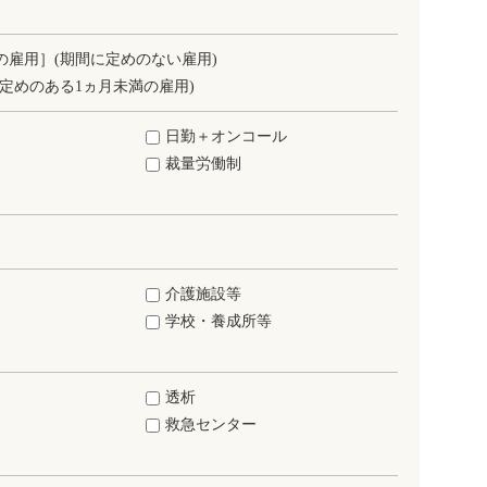
の雇用］(期間に定めのない雇用)
定めのある1ヵ月未満の雇用)
日勤＋オンコール
裁量労働制
介護施設等
学校・養成所等
透析
救急センター