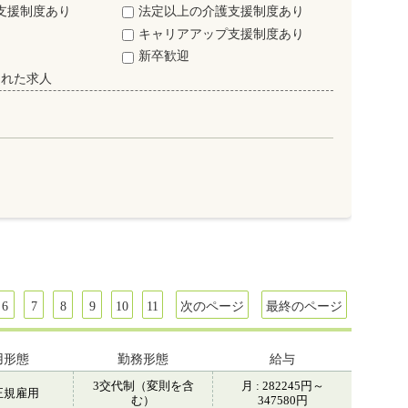
支援制度あり
法定以上の介護支援制度あり
キャリアアップ支援制度あり
新卒歓迎
された求人
6
7
8
9
10
11
次のページ
最終のページ
用形態
勤務形態
給与
3交代制（変則を含
月 : 282245円～
正規雇用
む）
347580円