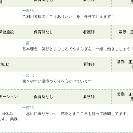
所
一言PR
ご利用者様の「こうありたい」を、介護で叶えます！
保健施設
保育所なし
看護師
常勤 
一言PR
。
基本理念「笑顔とまごころでやすらぎを」一緒に働きましょう
常勤 正
無床)
看護師
一言PR
働きやすい環境づくりを心がけています
常勤 正
テーション
保育所なし
看護師
一言PR
土日休み、
『思いに寄りそい』、感謝とまごころを持って訪問してます。
す。 業務