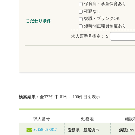
保育所・学童保育あり
夜勤なし
復職・ブランクOK
こだわり条件
短時間正職員制度あり
求人票番号指定：
S
検索結果：
全372件中 81件～100件目を表示
求人番号
勤務地
施設
S0156468-0017
愛媛県 新居浜市
病院(199