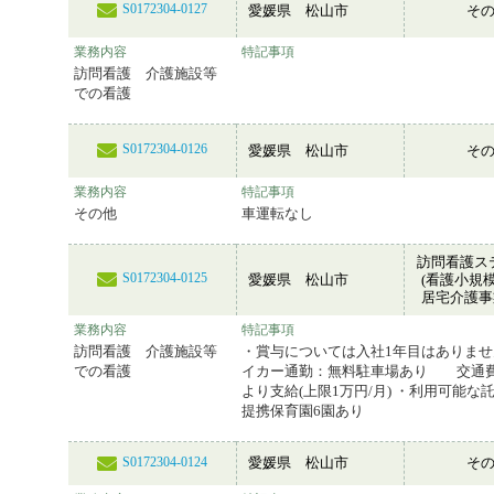
S0172304-0127
愛媛県 松山市
そ
業務内容
特記事項
訪問看護 介護施設等
での看護
S0172304-0126
愛媛県 松山市
そ
業務内容
特記事項
その他
車運転なし
訪問看護ス
S0172304-0125
愛媛県 松山市
(看護小規
居宅介護事
業務内容
特記事項
訪問看護 介護施設等
・賞与については入社1年目はありませ
での看護
イカー通勤：無料駐車場あり 交通
より支給(上限1万円/月) ・利用可能な
提携保育園6園あり
愛媛県 松山市
そ
S0172304-0124