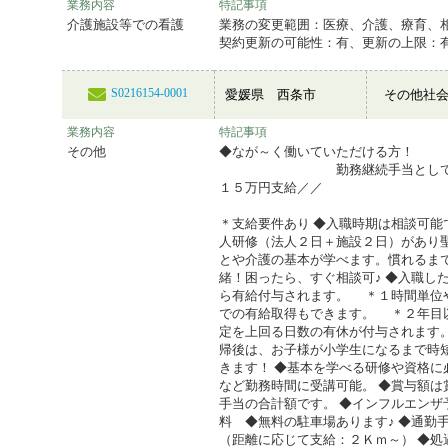
業務内容
特記事項
介護施設等での看護
業務の変更範囲：医療、介護、療育、
契約更新の可能性：有、更新の上限：有(
S0216154-0001
愛媛県 西条市
その他社
業務内容
特記事項
その他
◆なが～く働いていただける方！
勤務継続手当として＼
１５万円支給／／
＊支給要件あり ◆入職時期は相談可能
人研修（法人２日＋施設２日）があり
とや介護の基本が学べます。慣れるま
緒！困ったら、すぐ相談可♪ ◆入職し
ら有給付与されます。 ＊１時間単位
での有給取得もできます。 ＊２年目
定を上回る日数の有休が付与されます。
帰後は、お子様が小学生になるまで時
きます！ ◆基本を学べる研修や資格に
など勤務時間に受講可能。 ◆賞与額は
手当の合計額です。 ◆インフルエンザ
料 ◆無料の駐車場あります♪ ◆通勤
（距離に応じて支給：２Ｋｍ～） ◆処