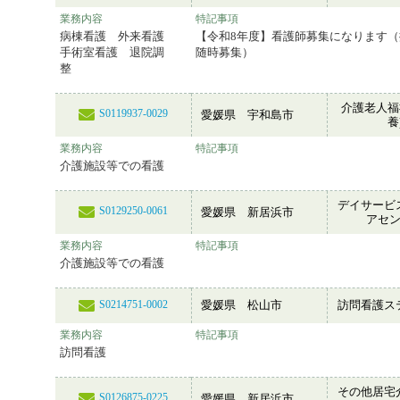
業務内容
特記事項
病棟看護 外来看護
【令和8年度】看護師募集になります
手術室看護 退院調
随時募集）
整
介護老人福
S0119937-0029
愛媛県 宇和島市
養
業務内容
特記事項
介護施設等での看護
デイサービ
S0129250-0061
愛媛県 新居浜市
アセ
業務内容
特記事項
介護施設等での看護
愛媛県 松山市
訪問看護ス
S0214751-0002
業務内容
特記事項
訪問看護
その他居宅
S0126875-0225
愛媛県 新居浜市