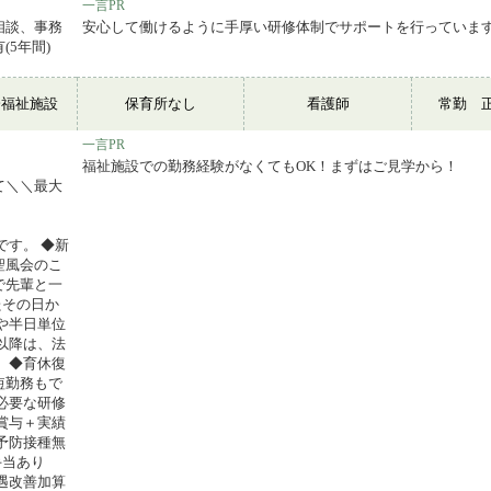
一言PR
相談、事務
安心して働けるように手厚い研修体制でサポートを行っていま
5年間)
会福祉施設
保育所なし
看護師
常勤 
一言PR
福祉施設での勤務経験がなくてもOK！まずはご見学から！
＼最大
です。 ◆新
聖風会のこ
で先輩と一
たその日か
や半日単位
以降は、法
 ◆育休復
短勤務もで
必要な研修
賞与＋実績
予防接種無
手当あり
遇改善加算