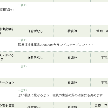
一言PR
（採用試験：
祉施設(特
保育所なし
看護師
常勤 
)
一言PR
医療福祉建築賞20082008年ランドスケープコン・・・
ス・デイケ
保育所なし
看護師
非
ンター
一言PR
テーション
看護師
非
一言PR
よい看護に繋がるよう、職員の生活の質の確保にも努めます
介護支援事
常勤 正
保育所なし
看護師