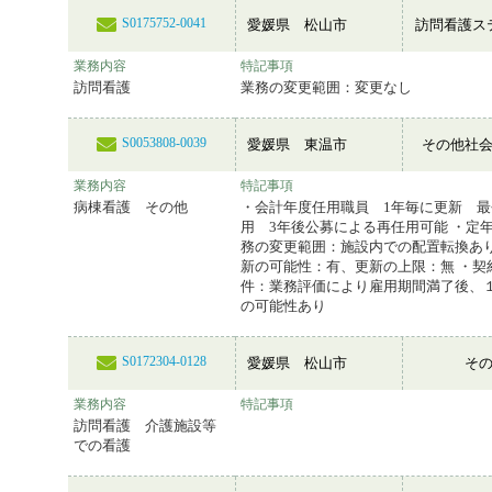
S0175752-0041
愛媛県 松山市
訪問看護ス
業務内容
特記事項
訪問看護
業務の変更範囲：変更なし
S0053808-0039
愛媛県 東温市
その他社
業務内容
特記事項
病棟看護 その他
・会計年度任用職員 1年毎に更新 最
用 3年後公募による再任用可能 ・定年
務の変更範囲：施設内での配置転換あり
新の可能性：有、更新の上限：無 ・契
件：業務評価により雇用期間満了後、
の可能性あり
S0172304-0128
愛媛県 松山市
そ
業務内容
特記事項
訪問看護 介護施設等
での看護