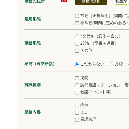
勤務先住所
愛媛県
必須
勤務地選択
常勤［正規雇用］(期間に
雇用形態
非常勤(期間に定めのある1
3交代制（変則を含む）
勤務形態
2部制（早番＋遅番）
その他
給与（総支給額）
こだわらない
月給
病院
施設種別
訪問看護ステーション・看
救護(イベント等)
病棟
業務内容
ICU
看護管理