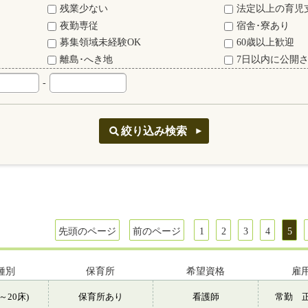
残業少ない
法定以上の育児
夜勤専従
宿舎･寮あり
募集領域未経験OK
60歳以上歓迎
離島･へき地
7日以内に公開
-
先頭のページ
前のページ
1
2
3
4
5
種別
保育所
希望資格
雇
～20床)
保育所あり
看護師
常勤 