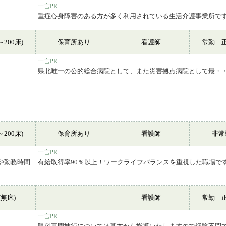
一言PR
重症心身障害のある方が多く利用されている生活介護事業所で
～200床)
保育所あり
看護師
常勤 
一言PR
県北唯一の公的総合病院として、また災害拠点病院として最・
～200床)
保育所あり
看護師
非
一言PR
や勤務時間
有給取得率90％以上！ワークライフバランスを重視した職場で
無床)
看護師
常勤 
一言PR