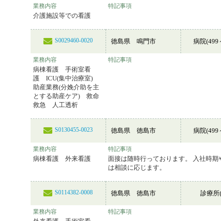
業務内容
特記事項
介護施設等での看護
S0029460-0020
徳島県 鳴門市
病院(499
業務内容
特記事項
病棟看護 手術室看
護 ICU(集中治療室)
助産業務(分娩介助を主
とする助産ケア) 救命
救急 人工透析
S0130455-0023
徳島県 徳島市
病院(499
業務内容
特記事項
病棟看護 外来看護
面接は随時行っております。 入社時期
は相談に応じます。
S0114382-0008
徳島県 徳島市
診療所(
業務内容
特記事項