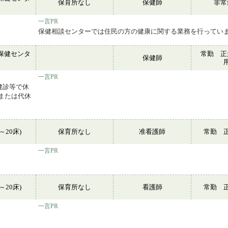
保育所なし
保健師
非
ー
一言PR
保健相談センターでは住民の方の健康に関する業務を行ってい
保健センタ
常勤 正
保健師
ー
一言PR
健診等で休
または代休
～20床)
保育所なし
准看護師
常勤 
一言PR
～20床)
保育所なし
看護師
常勤 
一言PR