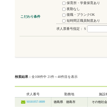
保育所・学童保育あり
夜勤なし
復職・ブランクOK
こだわり条件
短時間正職員制度あり
求人票番号指定：
S
検索結果：
全108件中 21件～40件目を表示
求人番号
勤務地
施設
徳島県 徳島市
その他社
S0181957-0009