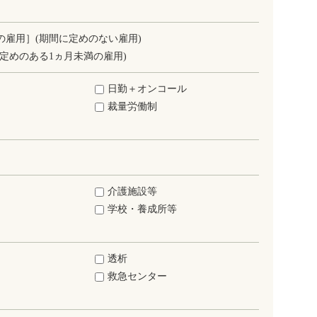
の雇用］(期間に定めのない雇用)
定めのある1ヵ月未満の雇用)
日勤＋オンコール
裁量労働制
介護施設等
学校・養成所等
透析
救急センター