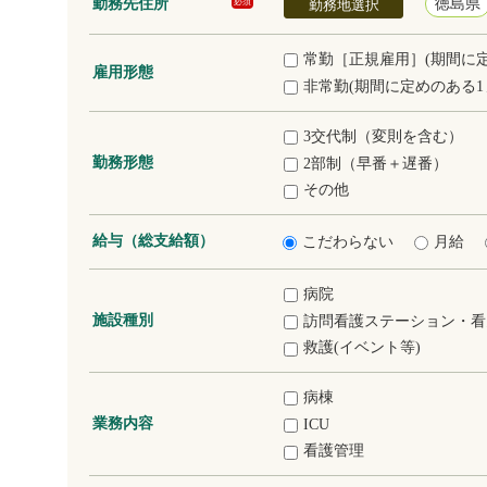
勤務先住所
徳島県
必須
勤務地選択
常勤［正規雇用］(期間に
雇用形態
非常勤(期間に定めのある1
3交代制（変則を含む）
勤務形態
2部制（早番＋遅番）
その他
給与（総支給額）
こだわらない
月給
病院
施設種別
訪問看護ステーション・看
救護(イベント等)
病棟
業務内容
ICU
看護管理