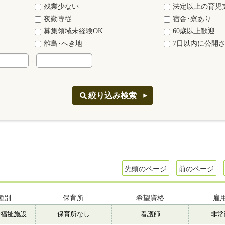
残業少ない
法定以上の育児
夜勤専従
宿舎･寮あり
募集領域未経験OK
60歳以上歓迎
離島･へき地
7日以内に公開
-
先頭のページ
前のページ
種別
保育所
希望資格
雇
会福祉施設
保育所なし
看護師
非