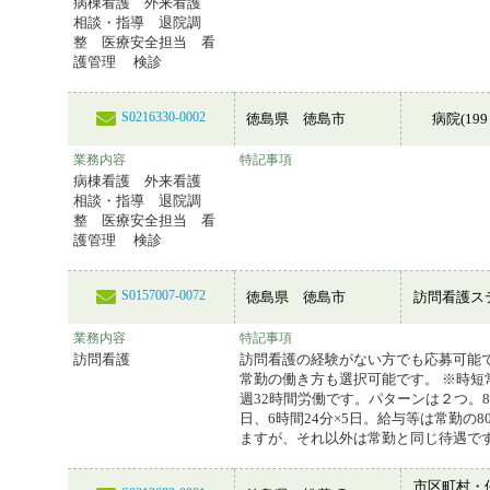
病棟看護 外来看護
相談・指導 退院調
整 医療安全担当 看
護管理 検診
S0216330-0002
徳島県 徳島市
病院(199
業務内容
特記事項
病棟看護 外来看護
相談・指導 退院調
整 医療安全担当 看
護管理 検診
S0157007-0072
徳島県 徳島市
訪問看護ス
業務内容
特記事項
訪問看護
訪問看護の経験がない方でも応募可能で
常勤の働き方も選択可能です。 ※時短
週32時間労働です。パターンは２つ。8
日、6時間24分×5日。給与等は常勤の8
ますが、それ以外は常勤と同じ待遇で
市区町村・