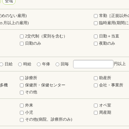
全域
定めのない雇用)
常勤［正規以外
ヵ月以上の雇用)
臨時雇用(期間に
2交代制（変則を含む）
日勤＋当直
日勤のみ
夜勤のみ
円以上
日給
時給
年俸
回毎
診療所
助産所
多機
保健所・保健センター
会社・事業所
その他
外来
オペ室
小児
周産期
その他(病院、診療所のみ)