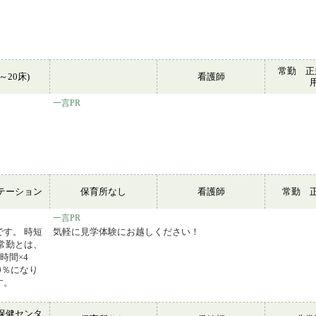
常勤 正
～20床)
看護師
一言PR
テーション
保育所なし
看護師
常勤 
一言PR
す。 時短
気軽に見学体験にお越しください！
常勤とは、
時間×4
0％になり
す。
保健センタ