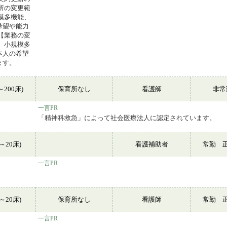
所の変更範
模多機能、
希望や能力
【業務の変
、小規模多
本人の希望
ます。
～200床)
保育所なし
看護師
非
一言PR
「精神科救急」によって社会医療法人に認定されています。
～20床)
看護補助者
常勤 
一言PR
～20床)
保育所なし
看護師
常勤 
一言PR