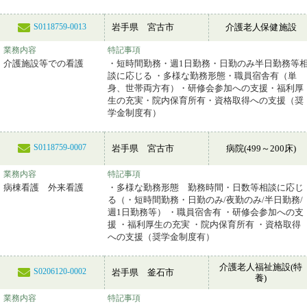
岩手県 宮古市
介護老人保健施設
S0118759-0013
業務内容
特記事項
介護施設等での看護
・短時間勤務・週1日勤務・日勤のみ半日勤務等
談に応じる ・多様な勤務形態・職員宿舎有（単
身、世帯両方有）・研修会参加への支援・福利厚
生の充実・院内保育所有・資格取得への支援（奨
学金制度有）
S0118759-0007
岩手県 宮古市
病院(499～200床)
業務内容
特記事項
病棟看護 外来看護
・多様な勤務形態 勤務時間・日数等相談に応じ
る（・短時間勤務・日勤のみ/夜勤のみ/半日勤務/
週1日勤務等） ・職員宿舎有 ・研修会参加への支
援 ・福利厚生の充実 ・院内保育所有 ・資格取得
への支援（奨学金制度有）
介護老人福祉施設(特
S0206120-0002
岩手県 釜石市
養)
業務内容
特記事項