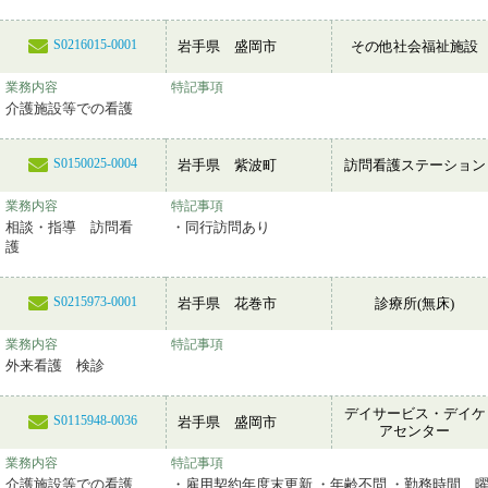
S0216015-0001
岩手県 盛岡市
その他社会福祉施設
業務内容
特記事項
介護施設等での看護
S0150025-0004
岩手県 紫波町
訪問看護ステーション
業務内容
特記事項
相談・指導 訪問看
・同行訪問あり
護
S0215973-0001
岩手県 花巻市
診療所(無床)
業務内容
特記事項
外来看護 検診
デイサービス・デイケ
S0115948-0036
岩手県 盛岡市
アセンター
業務内容
特記事項
介護施設等での看護
・雇用契約年度末更新 ・年齢不問 ・勤務時間、