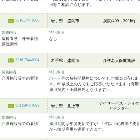
日等ご相談に応じます。
S0161744-0005
岩手県 盛岡市
病院(499～200床)
業務内容
特記事項
病棟看護 外来看護
なし
退院調整
S0161744-0004
岩手県 盛岡市
介護老人保健施設
業務内容
特記事項
介護施設等での看護
パート等の短時間勤務についてもご相談に応じま
す。60歳以上の方でもご応募いただけます（有期
雇用契約・正職員外となります）。
デイサービス・デイケ
S0115948-0029
岩手県 北上市
アセンター
業務内容
特記事項
介護施設等での看護
雇用期間は年度更新ですが、1年以上勤務後の更
から無期雇用を選択できます。