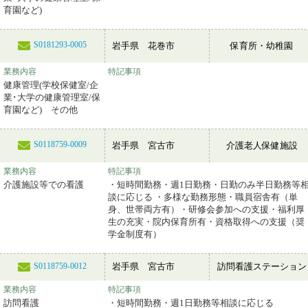
育園など)
S0181293-0005
岩手県 花巻市
保育所・幼稚園
業務内容
特記事項
健康管理(学校保健室/企
業･大学の健康管理室/保
育園など) その他
S0118759-0009
岩手県 宮古市
介護老人保健施設
業務内容
特記事項
介護施設等での看護
・短時間勤務・週1日勤務・日勤のみ半日勤務等
談に応じる ・多様な勤務形態・職員宿舎有（単
身、世帯両方有）・研修会参加への支援・福利厚
生の充実・院内保育所有・資格取得への支援（奨
学金制度有）
岩手県 宮古市
訪問看護ステーション
S0118759-0012
業務内容
特記事項
訪問看護
・短時間勤務・週1日勤務等相談に応じる