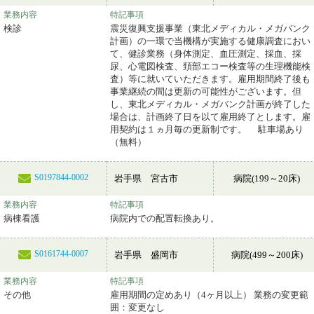
業務内容
特記事項
検診
震災復興支援事業（東北メディカル・メガバンク
計画）の一環で当機構が実施する健康調査におい
て、健診業務（身体測定、血圧測定、採血、採
尿、心電図検査、頚部エコー検査等の生理機能検
査）等に就いていただきます。雇用期間終了後も
事業継続の間は更新の可能性がございます。但
し、東北メディカル・メガバンク計画が終了した
場合は、計画終了日を以て雇用終了とします。雇
用契約は１ヵ月毎の更新制です。 駐車場あり
（無料）
S0197844-0002
岩手県 宮古市
病院(199～20床)
業務内容
特記事項
病棟看護
病院内での配置転換あり。
S0161744-0007
岩手県 盛岡市
病院(499～200床)
業務内容
特記事項
その他
雇用期間の定めあり（4ヶ月以上） 業務の変更範
囲：変更なし