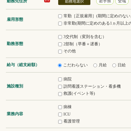
勤務先住所
岩手県
全域
必須
勤務地選択
常勤［正規雇用］(期間に定めのない
雇用形態
非常勤(期間に定めのある1ヵ月以上の
3交代制（変則を含む）
勤務形態
2部制（早番＋遅番）
その他
給与（総支給額）
こだわらない
月給
日給
病院
施設種別
訪問看護ステーション・看多機
救護(イベント等)
病棟
業務内容
ICU
看護管理