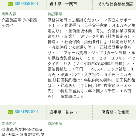
岩手県 一関市
その他社会福祉施設
S0137850-0941
業務内容
特記事項
介護施設等での看護
勤務開始日はご相談ください！ ＜両立をサポー
その他
ト！＞ ・育児手当（母子父子家庭：月１万円／規
定あり） ・産前産後休業、育児・介護休業取得実
績あり ・副業可／Ｗワーク可能（社内規定有） 
待遇＞ ・社会保険：労働条件により法定通り加入
・有給休暇：法定通り付与 ・正社員登用制度あ
り・ユニフォーム貸与・ジョブリターン制度 ・永
年勤続表彰祝金あり（１０・２０・３０年） ＜ツ
クイＰＬＵＳ（ツクイ独自の福利厚生制度）＞ ・
宿泊費補助…７千円 ・ヘルスチェック補助…１
万円 ・結婚・出生・入学祝金…５千円～２万円
他 ◎初回契約後は１年以内毎の契約。初回契約後
は、 ・昇給あり（年１回／昨年度実績０～３０
円） ・特別手当あり（年２回／６千円～１６万
円） ※業績により
S0181293-0004
岩手県 花巻市
保育所・幼稚園
業務内容
特記事項
健康管理(学校保健室/企
業･大学の健康管理室/保