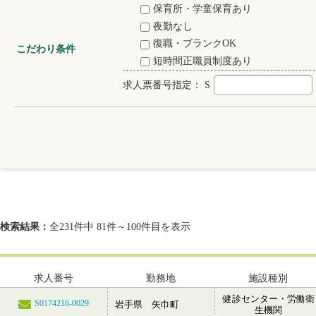
保育所・学童保育あり
夜勤なし
復職・ブランクOK
こだわり条件
短時間正職員制度あり
求人票番号指定：
S
検索結果：
全231件中 81件～100件目を表示
求人番号
勤務地
施設種別
健診センター・労働衛
S0174216-0029
岩手県 矢巾町
生機関