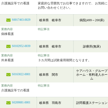
介護施設等での看護
家庭的な雰囲気でお仕事できますので、 お気軽に
お問い合わせください。
S0017463-0029
岐阜県 岐阜市
病院(499～200床)
業務内容
特記事項
病棟看護
S0102952-0039
岐阜県 岐阜市
診療所(無床)
業務内容
特記事項
外来看護
３カ月間は試験雇用期間となります。
ケアハウス・グループ
S0163022-0001
岐阜県 関市
ホーム・有料老人ホー
ム
業務内容
特記事項
介護施設等での看護
S0209081-0001
岐阜県 羽島市
訪問看護ステーション