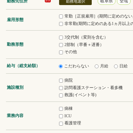
勤務先住所
岐阜県
全域
必須
勤務地選択
常勤［正規雇用］(期間に定めのない
雇用形態
非常勤(期間に定めのある1ヵ月以上の
3交代制（変則を含む）
勤務形態
2部制（早番＋遅番）
その他
給与（総支給額）
こだわらない
月給
日給
病院
施設種別
訪問看護ステーション・看多機
救護(イベント等)
病棟
業務内容
ICU
看護管理