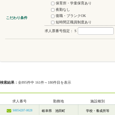
保育所・学童保育あり
夜勤なし
復職・ブランクOK
こだわり条件
短時間正職員制度あり
求人票番号指定：
S
検索結果：
全895件中 161件～180件目を表示
求人番号
勤務地
施設種別
S0054207-0028
岐阜県 池田町
学校・養成所等