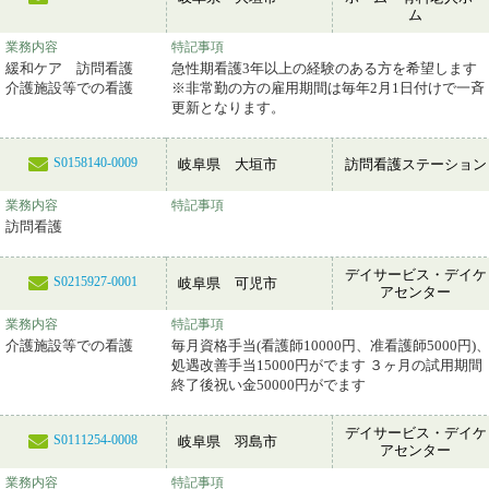
ム
業務内容
特記事項
緩和ケア 訪問看護
急性期看護3年以上の経験のある方を希望します
介護施設等での看護
※非常勤の方の雇用期間は毎年2月1日付けで一斉
更新となります。
S0158140-0009
岐阜県 大垣市
訪問看護ステーション
業務内容
特記事項
訪問看護
デイサービス・デイケ
S0215927-0001
岐阜県 可児市
アセンター
業務内容
特記事項
介護施設等での看護
毎月資格手当(看護師10000円、准看護師5000円)
処遇改善手当15000円がでます ３ヶ月の試用期間
終了後祝い金50000円がでます
デイサービス・デイケ
S0111254-0008
岐阜県 羽島市
アセンター
業務内容
特記事項