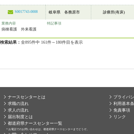
S0017743-0008
岐阜県 各務原市
診療所(有床)
業務内容
特記事項
病棟看護 外来看護
検索結果：
全895件中 161件～180件目を表示
ナースセンターとは
プライバ
求職の流れ
利用基本
求人の流れ
免責事項
届出制度とは
リンク
都道府県ナースセンター一覧
＊
お電話でのお問い合わせは、都道府県ナースセンターまでどうぞ。