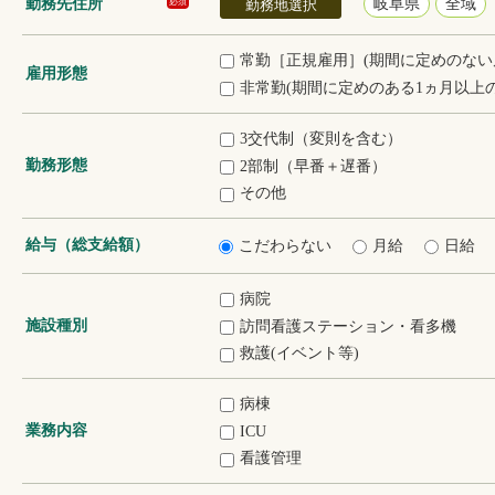
勤務先住所
岐阜県
全域
必須
勤務地選択
常勤［正規雇用］(期間に定めのない
雇用形態
非常勤(期間に定めのある1ヵ月以上の
3交代制（変則を含む）
勤務形態
2部制（早番＋遅番）
その他
給与（総支給額）
こだわらない
月給
日給
病院
施設種別
訪問看護ステーション・看多機
救護(イベント等)
病棟
業務内容
ICU
看護管理