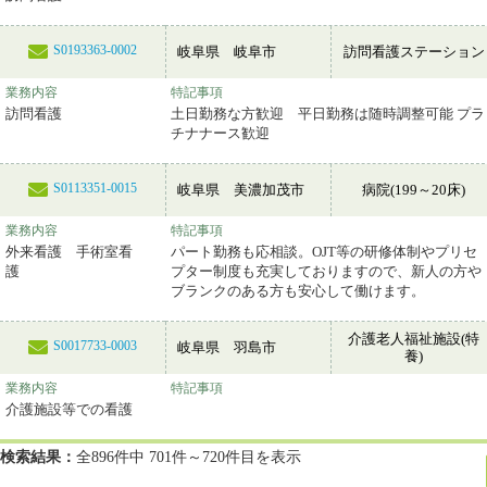
S0193363-0002
岐阜県 岐阜市
訪問看護ステーション
業務内容
特記事項
訪問看護
土日勤務な方歓迎 平日勤務は随時調整可能 プラ
チナナース歓迎
S0113351-0015
岐阜県 美濃加茂市
病院(199～20床)
業務内容
特記事項
外来看護 手術室看
パート勤務も応相談。OJT等の研修体制やプリセ
護
プター制度も充実しておりますので、新人の方や
ブランクのある方も安心して働けます。
介護老人福祉施設(特
S0017733-0003
岐阜県 羽島市
養)
業務内容
特記事項
介護施設等での看護
検索結果：
全896件中 701件～720件目を表示