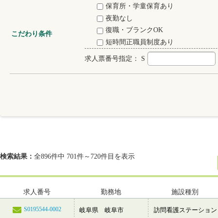
保育所・学童保育あり
夜勤なし
復職・ブランクOK
こだわり条件
短時間正職員制度あり
求人票番号指定：
S
検索結果：
全896件中 701件～720件目を表示
求人番号
勤務地
施設種別
S0195544-0002
岐阜県 岐阜市
訪問看護ステーション