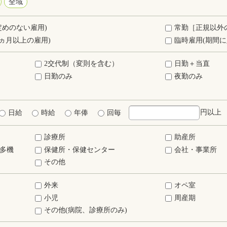
全域
定めのない雇用)
常勤［正規以外
ヵ月以上の雇用)
臨時雇用(期間に
2交代制（変則を含む）
日勤＋当直
日勤のみ
夜勤のみ
円以上
日給
時給
年俸
回毎
診療所
助産所
多機
保健所・保健センター
会社・事業所
その他
外来
オペ室
小児
周産期
その他(病院、診療所のみ)