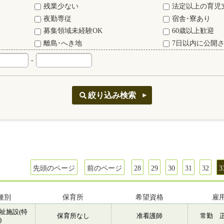
残業少ない
法定以上の育児
夜勤専従
宿舎･寮あり
募集領域未経験OK
60歳以上歓迎
離島･へき地
7日以内に公開
-
先頭のページ
前のページ
28
29
30
31
32
3
種別
保育所
希望資格
雇
祉施設(特
保育所なし
准看護師
常勤 
)