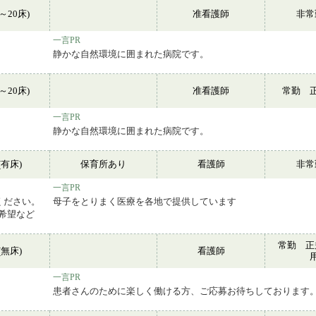
～20床)
准看護師
非
一言PR
静かな自然環境に囲まれた病院です。
～20床)
准看護師
常勤 
一言PR
静かな自然環境に囲まれた病院です。
有床)
保育所あり
看護師
非
一言PR
ください。
母子をとりまく医療を各地で提供しています
務希望など
常勤 正
無床)
看護師
一言PR
患者さんのために楽しく働ける方、ご応募お待ちしております