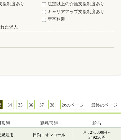
支援制度あり
法定以上の介護支援制度あり
キャリアアップ支援制度あり
新卒歓迎
された求人
3
34
35
36
37
38
次のページ
最終のページ
用形態
勤務形態
給与
月 : 275000円～
正規雇用
日勤＋オンコール
349250円