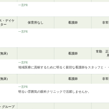
一言PR
ス・デイケ
保育所なし
看護師
非
ンター
一言PR
常勤 正
無床)
看護師
一言PR
地域医療に貢献するために明るく親切な看護師をスタッフと・
無床)
看護師
非
一言PR
明るい雰囲気の眼科クリニックで活躍しませんか。
・グループ