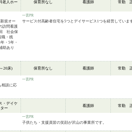
料老人ホー
保育所なし
看護師
常勤 
ム
一言PR
が新規オー
サービス付高齢者住宅を5つとデイサービス1つを経営していま
の訪問看護
回 社会保
役職・残
年・5年・
事補助あり
～20床)
保育所なし
看護師
常勤 
一言PR
も相談に応
ス・デイケ
看護師
常勤 
ンター
一言PR
子供たち・支援員皆の笑顔が沢山の事業所です。