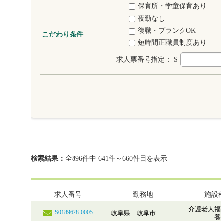
保育所・学童保育あり
夜勤なし
復職・ブランクOK
こだわり条件
短時間正職員制度あり
求人票番号指定：
S
検索結果：
全896件中 641件～660件目を表示
求人番号
勤務地
施設
介護老人福
S0189628-0005
岐阜県 岐阜市
養