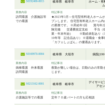
S0192400-0015
岐阜県 岐阜市
ホーム・有
業務内容
特記事項
訪問看護 介護施設等
★2023年3月～住宅型有料老人ホーム
での看護
プンします。 住宅型有料老人ホーム内
の業務です。 ※昇給年1回 賞与年2
険完備 交通費規定支給 手当（
業・年末年始） ※勤続表彰あり（3
10年等 記念品あり） ※退職金・食
「カフェしょぱん」の優遇あります。
S0169970-0004
岐阜県 大垣市
病院(199
業務内容
特記事項
病棟看護 外来看護
夜勤が難しい場合は、日勤のみの常勤
訪問看護
じます。
デイサービ
S0213162-0001
岐阜県 岐阜市
アセ
業務内容
特記事項
介護施設等での看護
定年７０歳 パートの方も応相談