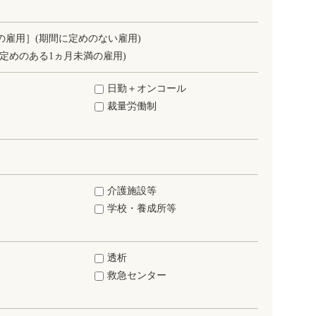
の雇用］(期間に定めのない雇用)
定めのある1ヵ月未満の雇用)
日勤＋オンコール
裁量労働制
介護施設等
学校・養成所等
透析
救急センター