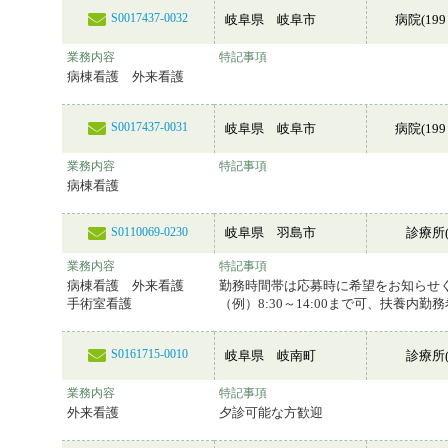
S0017437-0032
岐阜県 岐阜市
病院(199
業務内容
特記事項
病棟看護 外来看護
S0017437-0031
岐阜県 岐阜市
病院(199
業務内容
特記事項
病棟看護
岐阜県 羽島市
診療所(
S0110069-0230
業務内容
特記事項
病棟看護 外来看護
勤務時間帯は応募時に希望をお知らせ
手術室看護
（例）8:30～14:00まで可、扶養内勤
S0161715-0010
岐阜県 岐南町
診療所(
業務内容
特記事項
外来看護
夕診可能な方歓迎