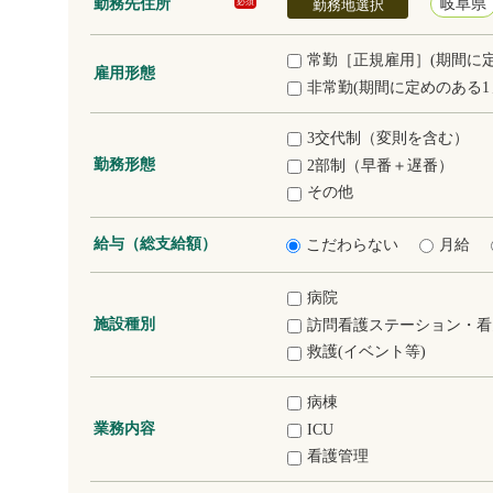
勤務先住所
岐阜県
必須
勤務地選択
常勤［正規雇用］(期間に
雇用形態
非常勤(期間に定めのある1
3交代制（変則を含む）
勤務形態
2部制（早番＋遅番）
その他
給与（総支給額）
こだわらない
月給
病院
施設種別
訪問看護ステーション・看
救護(イベント等)
病棟
業務内容
ICU
看護管理