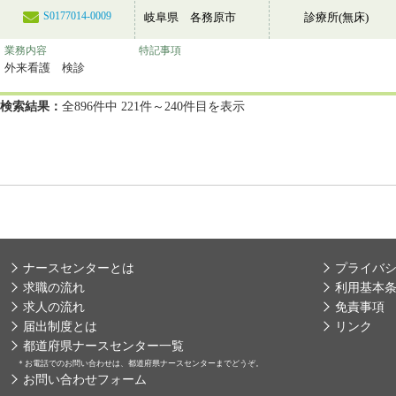
S0177014-0009
岐阜県 各務原市
診療所(無床)
業務内容
特記事項
外来看護 検診
検索結果：
全896件中 221件～240件目を表示
ナースセンターとは
プライバ
求職の流れ
利用基本
求人の流れ
免責事項
届出制度とは
リンク
都道府県ナースセンター一覧
＊
お電話でのお問い合わせは、都道府県ナースセンターまでどうぞ。
お問い合わせフォーム