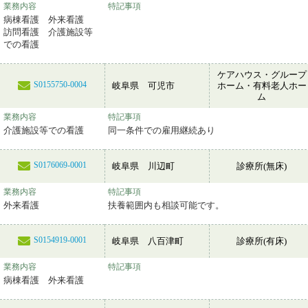
業務内容
特記事項
病棟看護 外来看護
訪問看護 介護施設等
での看護
ケアハウス・グループ
S0155750-0004
岐阜県 可児市
ホーム・有料老人ホー
ム
業務内容
特記事項
介護施設等での看護
同一条件での雇用継続あり
S0176069-0001
岐阜県 川辺町
診療所(無床)
業務内容
特記事項
外来看護
扶養範囲内も相談可能です。
S0154919-0001
岐阜県 八百津町
診療所(有床)
業務内容
特記事項
病棟看護 外来看護