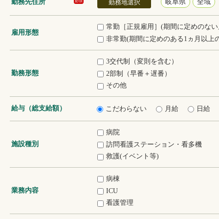
勤務先住所
岐阜県
全域
必須
勤務地選択
常勤［正規雇用］(期間に定めのない
雇用形態
非常勤(期間に定めのある1ヵ月以上の
3交代制（変則を含む）
勤務形態
2部制（早番＋遅番）
その他
給与（総支給額）
こだわらない
月給
日給
病院
施設種別
訪問看護ステーション・看多機
救護(イベント等)
病棟
業務内容
ICU
看護管理