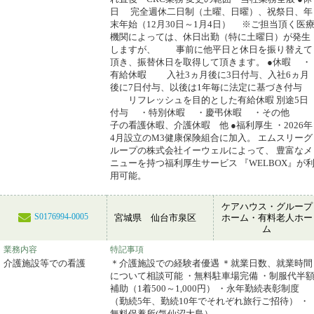
日 完全週休二日制（土曜、日曜）、祝祭日、年
末年始（12月30日～1月4日） ※ご担当頂く医
機関によっては、休日出勤（特に土曜日）が発生
しますが、 事前に他平日と休日を振り替えて
頂き、振替休日を取得して頂きます。 ●休暇 ・
有給休暇 入社3ヵ月後に3日付与、入社6ヵ月
後に7日付与、以後は1年毎に法定に基づき付与
リフレッシュを目的とした有給休暇 別途5日
付与 ・特別休暇 ・慶弔休暇 ・その他
子の看護休暇、介護休暇 他 ●福利厚生 ・2026年
4月設立のM3健康保険組合に加入。 エムスリーグ
ループの株式会社イーウェルによって、 豊富なメ
ニューを持つ福利厚生サービス 『WELBOX』が
用可能。
ケアハウス・グループ
S0176994-0005
宮城県 仙台市泉区
ホーム・有料老人ホー
ム
業務内容
特記事項
介護施設等での看護
＊介護施設での経験者優遇 ＊就業日数、就業時間
について相談可能 ・無料駐車場完備 ・制服代半
補助（1着500～1,000円） ・永年勤続表彰制度
（勤続5年、勤続10年でそれぞれ旅行ご招待） ・
無料保養所(気仙沼大島）