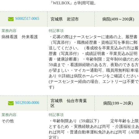
『WELBOX』が利用可能。
S0002517-0065
宮城県 岩沼市
病院(499～200床)
業務内容
特記事項
病棟看護 外来看護
・応募の際はナースセンターに連絡の上、履歴書
（写真添付）・職務経歴書・資格証写を事前に郵
送してください。 （養成校を卒業見込みの方は履
歴書（写真添付）・成績証明書・卒業見込み証明
書・健康診断書） ・年齢制限：定年制60歳のため
59歳まで ・看護師経験のある方、夜勤のできる方
が望ましい ・マイカー通勤可、職員用無料駐車場
あり ※詳細は病院ホームページをご確認ください
(ナースセンター経由の場合、エントリーは不要で
す)
宮城県 仙台市青葉
S0129100-0006
病院(199～20床)
区
業務内容
特記事項
その他
・年齢制限あり（59歳以下） 定年年齢を上限
とするため ・実務経験あれば尚可 ・介護福祉士
れば尚可 ・普通自動車運転免許あれば尚可（AT
定可）