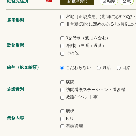
勤務先住所
宮城県
全域
必須
勤務地選択
常勤［正規雇用］(期間に定めのない
雇用形態
非常勤(期間に定めのある1ヵ月以上の
3交代制（変則を含む）
勤務形態
2部制（早番＋遅番）
その他
給与（総支給額）
こだわらない
月給
日給
病院
施設種別
訪問看護ステーション・看多機
救護(イベント等)
病棟
業務内容
ICU
看護管理