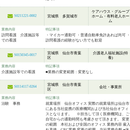
ケアハウス・グループ
S0211221-0002
宮城県 多賀城市
ホーム・有料老人ホー
ム
業務内容
特記事項
訪問看護 介護施設等
・マイカー通勤可 ・普通自動車免許あれば尚可 
での看護
訪問看護の経験がない方でも歓迎
宮城県 仙台市青葉
介護老人福祉施設(特
S0150345-0017
区
養)
業務内容
特記事項
介護施設等での看護
■業務の変更範囲：変更なし
宮城県 仙台市青葉
S0114117-0264
会社・事業所
区
業務内容
特記事項
治験 事務
就業場所 仙台オフィス 実際の就業場所は仙台市
にある当社提携の医療機関および当社仙台オフィ
スとなります。 ※担当して頂く医療機関は、ご
自宅からの通勤時間も考慮させて頂きます。 変更
の範囲 本社および全国のオフィス 業務内容 雇
れ直後 CRC業務 変更の範囲 当社業務全般 ●休