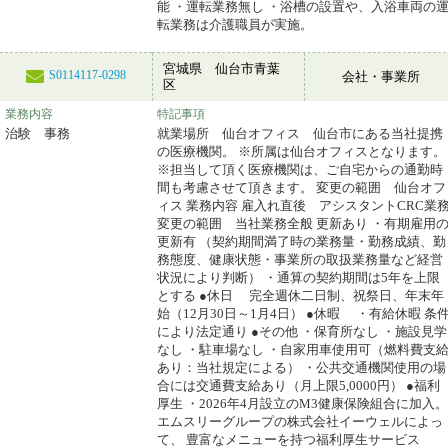
能 ・運転業務無し ・浴槽の設置や、入浴車両の
転業務は介護職員が実施。
宮城県 仙台市青葉
S0114117-0298
会社・事業所
区
業務内容
特記事項
治験 事務
就業場所 仙台オフィス 仙台市にある当社提携
の医療機関。 ※所属は仙台オフィスとなります。
※担当して頂く医療機関は、ご自宅からの通勤時
間も考慮させて頂きます。 変更の範囲 仙台オフ
ィス 業務内容 雇入れ直後 アシスタントCRC業
変更の範囲 当社業務全般 更新あり ・有期雇用
更新有 （契約期間満了時の業務量・勤務成績、勤
務態度、健康状態・事業所の取扱業務量など経営
状況により判断） ・通算の契約期間は5年を上限
とする ●休日 完全週休二日制、祝祭日、年末年
始（12月30日～1月4日） ●休暇 ・有給休暇 条
により法定通り ●その他 ・保育所なし ・施設見学
なし ・駐車場なし ・自家用車使用可（燃料費支
あり：当社規定による） ・公共交通機関使用の場
合には交通費支給あり（月上限5,0000円） ●福利
厚生 ・2026年4月設立のM3健康保険組合に加入。
エムスリーグループの株式会社イーウェルによっ
て、 豊富なメニューを持つ福利厚生サービス