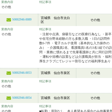
業務内容
特記事項
その他
宮城県 仙台市太白
S0002946-0089
その他
区
業務内容
特記事項
その他
・注射や点滴、痰吸引などの医療行為なし ・新卒
や在宅分野未経験の方も多数入職 ・1日の訪問件
数6-7件 ・電子カルテ使用（基本的な入力操作の
み） ・介護職員2名、看護職員1名の3名1組での訪
問 ・業務に慣れるまで先輩看護師と共に同行訪問
・運転や浴槽の設置などは介護職員が担当 ・福利
厚生クラブにてレジャー割引などの福利厚生あり
宮城県 仙台市泉区
その他
S0002946-0053
業務内容
特記事項
その他
宮城県 仙台市泉区
その他
S0002946-0054
業務内容
特記事項
その他
■転勤：原則なし、本人希望ある場合のみ他事業