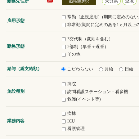
勤務先住所
大分県
全域
必須
勤務地選択
常勤［正規雇用］(期間に定めのない
雇用形態
非常勤(期間に定めのある1ヵ月以上の
3交代制（変則を含む）
勤務形態
2部制（早番＋遅番）
その他
給与（総支給額）
こだわらない
月給
日給
病院
施設種別
訪問看護ステーション・看多機
救護(イベント等)
病棟
業務内容
ICU
看護管理