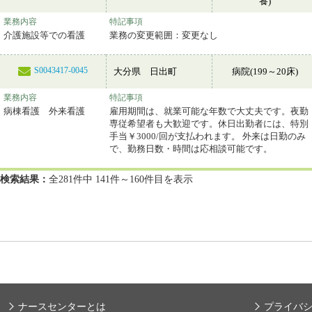
養)
業務内容
特記事項
介護施設等での看護
業務の変更範囲：変更なし
S0043417-0045
大分県 日出町
病院(199～20床)
業務内容
特記事項
病棟看護 外来看護
雇用期間は、就業可能な年数で大丈夫です。夜勤
専従希望者も大歓迎です。休日出勤者には、特別
手当￥3000/回が支払われます。 外来は日勤のみ
で、勤務日数・時間は応相談可能です。
検索結果：
全281件中 141件～160件目を表示
ナースセンターとは
プライバ