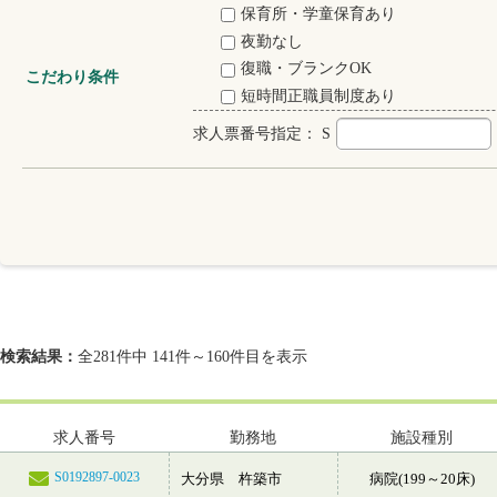
保育所・学童保育あり
夜勤なし
復職・ブランクOK
こだわり条件
短時間正職員制度あり
求人票番号指定：
S
検索結果：
全281件中 141件～160件目を表示
求人番号
勤務地
施設種別
S0192897-0023
大分県 杵築市
病院(199～20床)