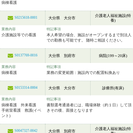
病棟看護
介護老人福祉施設(特
S0215618-0001
大分県 大分市
養)
業務内容
特記事項
介護施設等での看護
本人希望の場合、施設がオープンするまで別法人
での勤務も可能です。 随時ご相談ください。
S0137769-0016
大分県 別府市
病院(199～20床)
業務内容
特記事項
病棟看護
業務の変更範囲：施設内での配置転換あり
S0153314-0004
大分県 大分市
診療所(有床)
業務内容
特記事項
病棟看護 外来看護
書類選考通過者には、職場体験（約１日）して頂
手術室看護 救護(イベ
きその後、面接となります
ント)
介護老人福祉施設(特
S0047327-0042
大分県 別府市