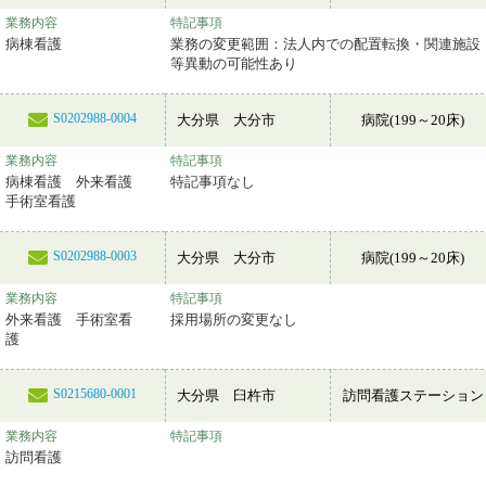
業務内容
特記事項
病棟看護
業務の変更範囲：法人内での配置転換・関連施設
等異動の可能性あり
S0202988-0004
大分県 大分市
病院(199～20床)
業務内容
特記事項
病棟看護 外来看護
特記事項なし
手術室看護
S0202988-0003
大分県 大分市
病院(199～20床)
業務内容
特記事項
外来看護 手術室看
採用場所の変更なし
護
S0215680-0001
大分県 臼杵市
訪問看護ステーション
業務内容
特記事項
訪問看護