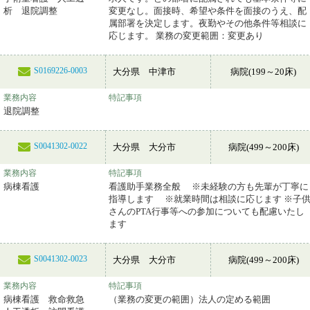
析 退院調整
変更なし。面接時、希望や条件を面接のうえ、配
属部署を決定します。夜勤やその他条件等相談に
応じます。 業務の変更範囲：変更あり
S0169226-0003
大分県 中津市
病院(199～20床)
業務内容
特記事項
退院調整
S0041302-0022
大分県 大分市
病院(499～200床)
業務内容
特記事項
病棟看護
看護助手業務全般 ※未経験の方も先輩が丁寧に
指導します ※就業時間は相談に応じます ※子
さんのPTA行事等への参加についても配慮いたし
ます
S0041302-0023
大分県 大分市
病院(499～200床)
業務内容
特記事項
病棟看護 救命救急
（業務の変更の範囲）法人の定める範囲