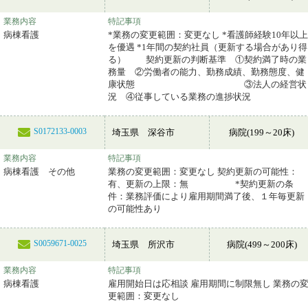
業務内容
特記事項
病棟看護
*業務の変更範囲：変更なし *看護師経験10年以上
を優遇 *1年間の契約社員（更新する場合があり得
る） 契約更新の判断基準 ①契約満了時の業
務量 ②労働者の能力、勤務成績、勤務態度、健
康状態 ③法人の経営状
況 ④従事している業務の進捗状況
S0172133-0003
埼玉県 深谷市
病院(199～20床)
業務内容
特記事項
病棟看護 その他
業務の変更範囲：変更なし 契約更新の可能性：
有、更新の上限：無 *契約更新の条
件：業務評価により雇用期間満了後、１年毎更新
の可能性あり
S0059671-0025
埼玉県 所沢市
病院(499～200床)
業務内容
特記事項
病棟看護
雇用開始日は応相談 雇用期間に制限無し 業務の
更範囲：変更なし