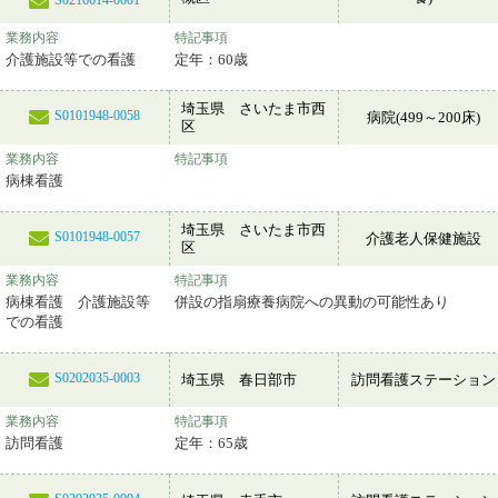
S0216614-0001
業務内容
特記事項
介護施設等での看護
定年：60歳
埼玉県 さいたま市西
S0101948-0058
病院(499～200床)
区
業務内容
特記事項
病棟看護
埼玉県 さいたま市西
S0101948-0057
介護老人保健施設
区
業務内容
特記事項
病棟看護 介護施設等
併設の指扇療養病院への異動の可能性あり
での看護
S0202035-0003
埼玉県 春日部市
訪問看護ステーション
業務内容
特記事項
訪問看護
定年：65歳