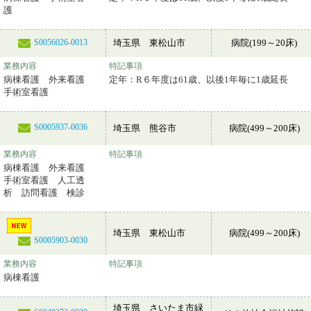
護
埼玉県 東松山市
病院(199～20床)
S0056026-0013
業務内容
特記事項
病棟看護 外来看護
定年：R６年度は61歳、以後1年毎に1歳延長
手術室看護
S0005937-0036
埼玉県 熊谷市
病院(499～200床)
業務内容
特記事項
病棟看護 外来看護
手術室看護 人工透
析 訪問看護 検診
埼玉県 東松山市
病院(499～200床)
S0005903-0030
業務内容
特記事項
病棟看護
埼玉県 さいたま市緑