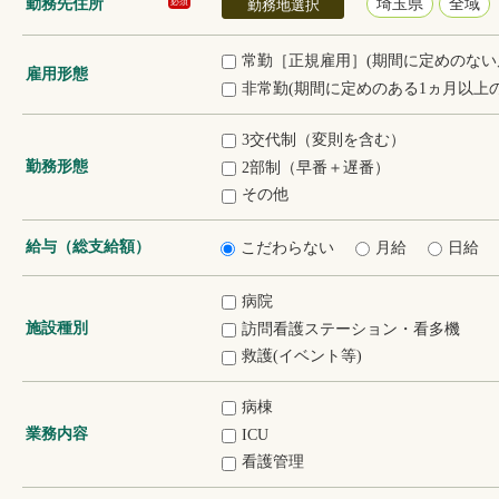
勤務先住所
埼玉県
全域
必須
勤務地選択
常勤［正規雇用］(期間に定めのない
雇用形態
非常勤(期間に定めのある1ヵ月以上の
3交代制（変則を含む）
勤務形態
2部制（早番＋遅番）
その他
給与（総支給額）
こだわらない
月給
日給
病院
施設種別
訪問看護ステーション・看多機
救護(イベント等)
病棟
業務内容
ICU
看護管理