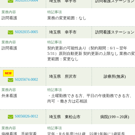
S0202035-0004
埼玉県 幸手市
訪問看護ステーション
業務内容
特記事項
訪問看護
業務の変更範囲：なし
埼玉県 幸手市
訪問看護ステーション
S0202035-0005
業務内容
特記事項
訪問看護
契約更新の可能性あり（契約期間：6/1～翌年
5/31）原則自動更新 契約更新の上限なし 業務の変
更範囲：変更なし
埼玉県 所沢市
診療所(無床)
S0205674-0002
業務内容
特記事項
外来看護
・土曜勤務できる方、平日の午後勤務できる方、
尚可 ・働き方は応相談
S0056026-0012
埼玉県 東松山市
病院(199～20床)
業務内容
特記事項
病棟看護 手術室看
定年：R６年度は61歳、以後1年毎に1歳延長